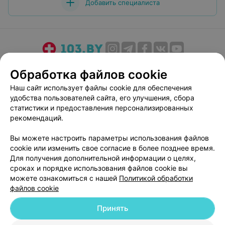
Добавить специалиста
О проекте
Новости проекта
Размещение рекламы
Обработка файлов cookie
Медицинский маркетинг
Публичный договор
Наш сайт использует файлы cookie для обеспечения
Пользовательское соглашение
Способы оплаты
удобства пользователей сайта, его улучшения, сбора
Вакансии
Партнеры
статистики и предоставления персонализированных
рекомендаций.
Написать руководителю 103.by
Написать в поддержку
Вы можете настроить параметры использования файлов
cookie или изменить свое согласие в более позднее время.
Персональные настройки cookie
Для получения дополнительной информации о целях,
Обработка персональных данных
сроках и порядке использования файлов cookie вы
можете ознакомиться с нашей
Политикой обработки
файлов cookie
Принять