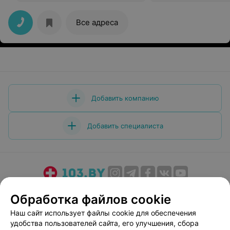
Все адреса
Добавить компанию
Добавить специалиста
О проекте
Новости проекта
Размещение рекламы
Обработка файлов cookie
Медицинский маркетинг
Публичный договор
Наш сайт использует файлы cookie для обеспечения
Пользовательское соглашение
Способы оплаты
удобства пользователей сайта, его улучшения, сбора