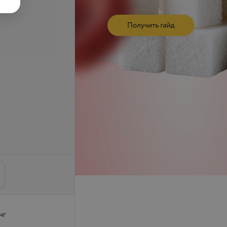
се цены
нг