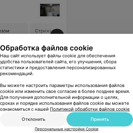
езом
Стрижка наголо
Стрижка 
Цена по запросу
Цена по 
Обработка файлов cookie
Наш сайт использует файлы cookie для обеспечения
ет. Персонал приятный.
Еще
удобства пользователей сайта, его улучшения, сбора
статистики и предоставления персонализированных
рекомендаций.
Вы можете настроить параметры использования файлов
cookie или изменить свое согласие в более позднее время.
Для получения дополнительной информации о целях,
сроках и порядке использования файлов cookie вы можете
ознакомиться с нашей
Политикой обработки файлов cookie
Отклонить
Принять
Персональные настройки Cookie
рование
Отец + сын