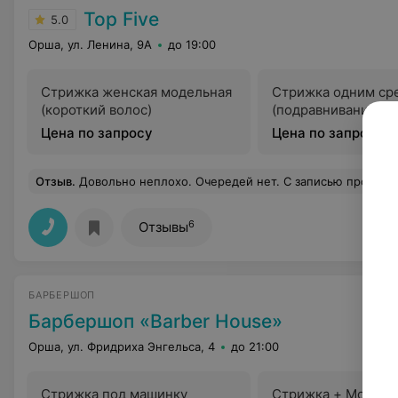
Top Five
5.0
Орша, ул. Ленина, 9А
до 19:00
Стрижка женская модельная
Стрижка одним ср
(короткий волос)
(подравнивание)
Цена по запросу
Цена по запросу
Отзыв
.
Довольно неплохо. Очередей нет. С записью проблем н
6
Отзывы
БАРБЕРШОП
Барбершоп «Barber House»
Орша, ул. Фридриха Энгельса, 4
до 21:00
Стрижка под машинку
Стрижка + Модели