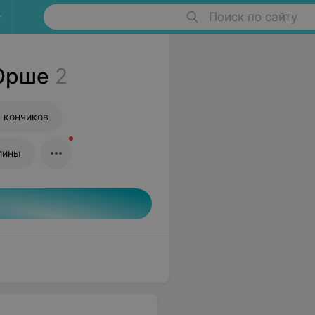
Поиск по сайту
 Орше
2
 кончиков
лины