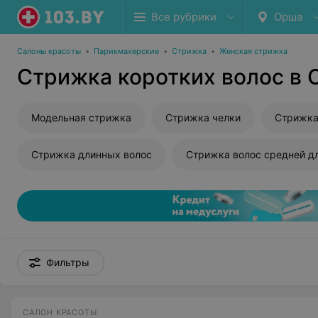
Все рубрики
Орша
Салоны красоты
•
Парикмахерские
•
Стрижка
•
Женская стрижка
Стрижка коротких волос в
Модельная стрижка
Стрижка челки
Стрижка
Стрижка длинных волос
Стрижка волос средней д
Фильтры
САЛОН КРАСОТЫ