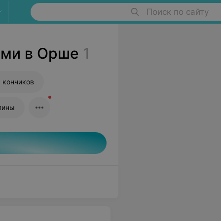
Поиск по сайту
ами в Орше
1
 кончиков
лины