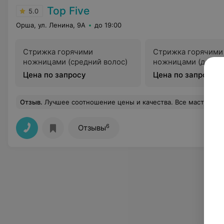
Top Five
5.0
Орша, ул. Ленина, 9А
до 19:00
Стрижка горячими
Стрижка горячими
ножницами (средний волос)
ножницами (длинн
Цена по запросу
Цена по запросу
Отзыв
.
Лучшее соотношение цены и качества. Все мастера 
6
Отзывы