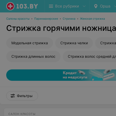
Все рубрики
Орша
Салоны красоты
•
Парикмахерские
•
Стрижка
•
Женская стрижка
Стрижка горячими ножниц
Модельная стрижка
Стрижка челки
Стрижка
Стрижка длинных волос
Стрижка волос средней д
Фильтры
САЛОН КРАСОТЫ