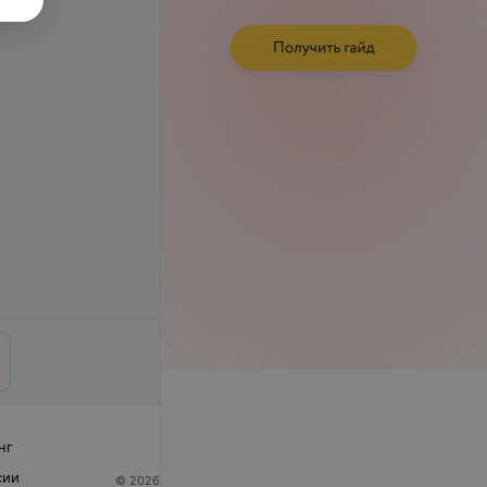
нг
сии
© 2026 ООО «Артокс Лаб», УНП 191700409
| 220012,