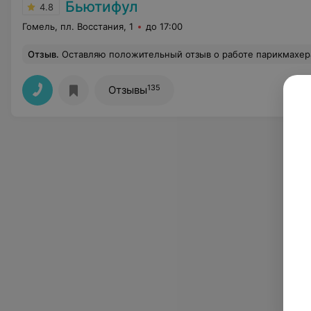
Бьютифул
4.8
Гомель, пл. Восстания, 1
до 17:00
Отзыв
.
Оставляю положительный отзыв о работе парикмахера-стилиста Натальи.Хочется отметить высокий профессионализм в выполнении стрижки и мелирования. Результат превзошел ожидания: стрижка очень удобная и современная, а мелирование смотрится естественно и ярко. Мастеру удалось точно воплотить мои пожелания в жизнь. Также приятно удивил выс
135
Отзывы