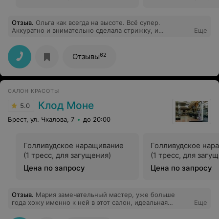
Отзыв
.
Ольга как всегда на высоте. Всё супер.
Аккуратно и внимательно сделала стрижку, и
Еще
подмарафетила после того как голову помыла.
Приятно стричься, когда мастер профессионально и
качественно делает своё дело.
62
Отзывы
САЛОН КРАСОТЫ
Клод Моне
5.0
Брест, ул. Чкалова, 7
до 20:00
Голливудское наращивание
Голливудское нар
(1 тресс, для загущения)
(1 тресс, для загу
Цена по запросу
Цена по запросу
Отзыв
.
Мария замечательный мастер, уже больше
года хожу именно к ней в этот салон, идеальная
Еще
обработка кутикулы и трендовые дизайны, если не
придумали дизайн, она всегда предложит что-то