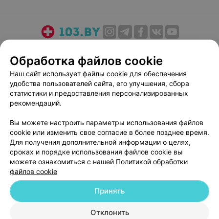
О проекте
Новости проекта
Размещение рекламы
Обработка файлов cookie
Медицинский маркетинг
Публичный договор
Наш сайт использует файлы cookie для обеспечения
Пользовательское соглашение
Способы оплаты
удобства пользователей сайта, его улучшения, сбора
Вакансии
Партнеры
статистики и предоставления персонализированных
Написать руководителю 103.by
рекомендаций.
Написать в поддержку
Вы можете настроить параметры использования файлов
Персональные настройки cookie
cookie или изменить свое согласие в более позднее время.
Для получения дополнительной информации о целях,
Обработка персональных данных
сроках и порядке использования файлов cookie вы
можете ознакомиться с нашей
Политикой обработки
файлов cookie
Принять
© 2026 ООО «Артокс Лаб», УНП 191700409
| 220012, Республика Беларусь,
Отклонить