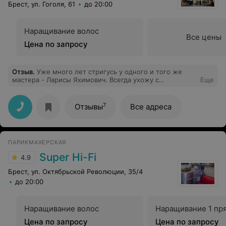
Брест, ул. Гоголя, 61
до 20:00
Наращивание волос
Все цены
Цена по запросу
Отзыв
.
Уже много лет стригусь у одного и того же
мастера - Ларисы Яхимович. Всегда ухожу с
Еще
прекрасным настроением и довольная своей
креативной стрижечкой! Приезжала сначала из
Брестского района, а теперь приезжаю за 1300 км и
7
Отзывы
Все адреса
только к этому мастеру. В этом уютном салоне самые
лучшие и всегда красивые администраторы и мастера!
Спасибо прекрасной Ларисочке❣️
ПАРИКМАХЕРСКАЯ
Super Hi-Fi
4.9
Брест, ул. Октябрьской Революции, 35/4
до 20:00
Наращивание волос
Наращивание 1 пр
Цена по запросу
Цена по запросу