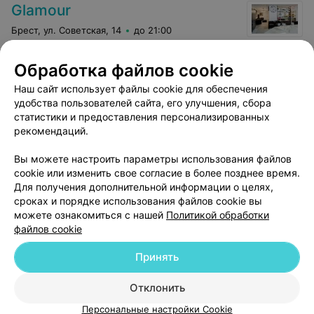
Glamour
Брест, ул. Советская, 14
до 21:00
Обработка файлов cookie
Наш сайт использует файлы cookie для обеспечения
удобства пользователей сайта, его улучшения, сбора
статистики и предоставления персонализированных
рекомендаций.
Вы можете настроить параметры использования файлов
Добавить компанию
cookie или изменить свое согласие в более позднее время.
Для получения дополнительной информации о целях,
сроках и порядке использования файлов cookie вы
Добавить специалиста
можете ознакомиться с нашей
Политикой обработки
файлов cookie
Принять
Отклонить
О проекте
Новости проекта
Размещение рекламы
Персональные настройки Cookie
Медицинский маркетинг
Публичный договор