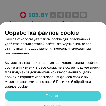
О проекте
Новости проекта
Размещение рекламы
Медицинский маркетинг
Публичный договор
Обработка файлов cookie
Пользовательское соглашение
Способы оплаты
Наш сайт использует файлы cookie для обеспечения
Вакансии
Партнеры
удобства пользователей сайта, его улучшения, сбора
статистики и предоставления персонализированных
Написать руководителю 103.by
рекомендаций.
Написать в поддержку
Персональные настройки cookie
Вы можете настроить параметры использования файлов
cookie или изменить свое согласие в более позднее время.
Обработка персональных данных
Для получения дополнительной информации о целях,
сроках и порядке использования файлов cookie вы
можете ознакомиться с нашей
Политикой обработки
файлов cookie
Принять
© 2026 ООО «Артокс Лаб», УНП 191700409
| 220012, Республика Беларусь,