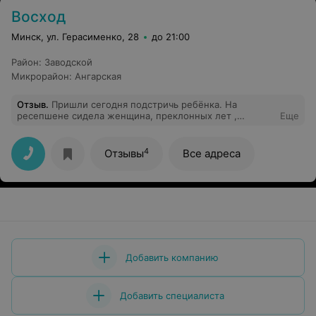
Восход
Минск, ул. Герасименко, 28
до 21:00
Район
:
Заводской
Микрорайон
:
Ангарская
Отзыв
.
Пришли сегодня подстричь ребёнка. На
ресепшене сидела женщина, преклонных лет ,
Еще
разговаривала по телефону! Вообще ноль внимание на
то что пришли клиенты, как говорила так и
продолжала. На вопрос " долго ли нам ещё ждать пока
4
Отзывы
Все адреса
вы закончите разговор просто проигнорировала, даже
глаз не подняла как говориться. Обслуживание
никакое! Собрались уходить и только тогда соезволила
промямлить " Вам что то подсказать?" Очень жаль, а
раньше была хорошая парикмахерская!
Добавить компанию
Добавить специалиста