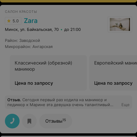
САЛОН КРАСОТЫ
Zara
5.0
Минск, ул. Байкальская, 70
до 21:00
Район
:
Заводской
Микрорайон
:
Ангарская
Классический (обрезной)
Европейский мани
маникюр
Цена по запросу
Цена по запросу
Отзыв
.
Сегодня первый раз ходила на маникюр и
педикюр к Марине эта девушка очень талантливый
Еще
мастер ,очень хорошо знает свою
работу,доброжелательная и приятная
собеседница.Очень понравилась ее работа,буду ее
15
Отзывы
постоянной клиенткой и советую многим женщинам.