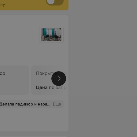
ону
юр
Покрытие лаком
Лечебно
Цена по запросу
Цена по 
студии 100% себя оправдывает! Чтобы не быть многословной, скажу, что я теперь ваш постоянный клиент! Наконец-то я нашла своё! особое место! Спасибо!
Еще