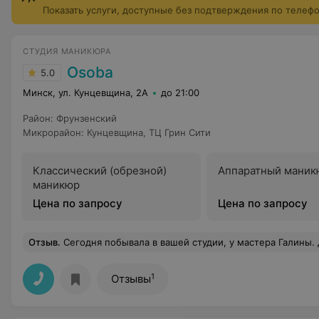
Показать услуги, доступные без подтверждения по телеф
СТУДИЯ МАНИКЮРА
Osoba
5.0
Минск, ул. Кунцевщина, 2А
до 21:00
Район
:
Фрунзенский
Микрорайон
:
Кунцевщина
,
ТЦ Грин Сити
Классический (обрезной)
Аппаратный маник
маникюр
Цена по запросу
Цена по запросу
Отзыв
.
Сегодня побывала в вашей студии, у мастера Галины. Делала педикюр и наращивание. Хочу сказать огромное спасибо! Теплая, уютная обстановка, вкуснейший кофе с шоколадкой, удобные кресла. Очень впечатлила палитра цветов! Она необыкновенная! а главное работа мастера! Мои ногти были в плачевном состоянии, сделали из моего ужаса - красоту! Название 
1
Отзывы