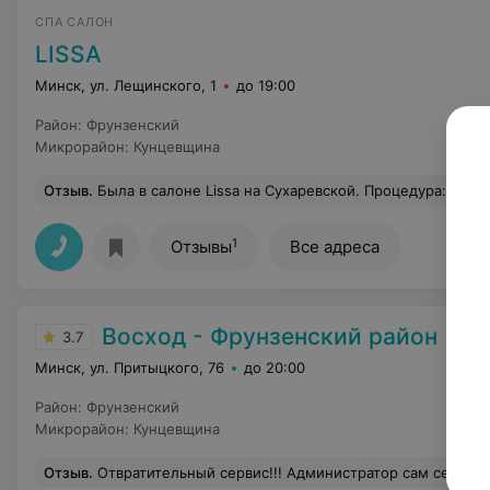
СПА САЛОН
LISSA
Минск, ул. Лещинского, 1
до 19:00
Район
:
Фрунзенский
Микрорайон
:
Кунцевщина
Отзыв
.
Была в салоне Lissa на Сухаревской. Процедура: окрашивание волос своей краской. Перед посещением позвонила и спросила цену. Сказали 185 тыс. Я ещё задала уточняющие вопросы: и покраска, и мытьё, и укладка - всё 185 тыс., мне ответили: - Да, весь комплекс! По итогу мне озвучили 240 тысяч. Сказали, что мне сушили волосы - это дополнительная услуга. Но моё возражение сказали, что мне отвечал не опытный сотрудник. Извиняться за сотрудника не стали. Жаль... Салон новый, но уже одного клиента потерял. p.s. я не жадная, я не лю
1
Отзывы
Все адреса
Восход - Фрунзенский район
3.7
Минск, ул. Притыцкого, 76
до 20:00
Район
:
Фрунзенский
Микрорайон
:
Кунцевщина
Отзыв
.
Отвратительный сервис!!! Администратор сам себе. По записи приходят люди постоянно, а тем кто пришел с улицы, нужно всех пропускать!! Грязно, волосы в холле валяются. Вообщем никому 