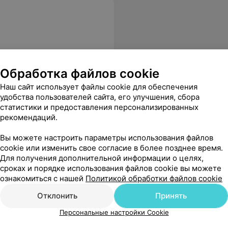
Обработка файлов cookie
Наш сайт использует файлы cookie для обеспечения
блю, когда вводят в заблуждение, кроме этого была моральна готова к такому финалу, так как некоторые мои знакомые уже так "обжигались", а девушке администратору, которая работала 18.04.2015 г. пожелание - будьте дружелюбнее!!!
Еще
удобства пользователей сайта, его улучшения, сбора
статистики и предоставления персонализированных
рекомендаций.
Вы можете настроить параметры использования файлов
cookie или изменить свое согласие в более позднее время.
Для получения дополнительной информации о целях,
сроках и порядке использования файлов cookie вы можете
ознакомиться с нашей
Политикой обработки файлов cookie
Отклонить
Принять
Персональные настройки Cookie
не посоветую! И настройте нормально телевизор, раз уж его повесили!! 17.05.2015
Еще