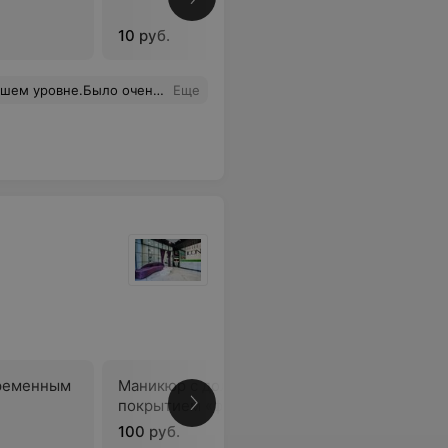
10 руб.
30 руб.
юру/педикюру Марине за качественно оказанную услугу!Буду советовать всем!
Еще
ременным
Маникюр с долговременным
Маникюр 
покрытием «френч»
100 руб.
75 руб.