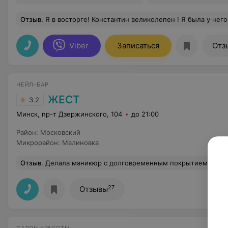
Отзыв
.
Я в восторге! Константин великолепен ! Я была у него , красилась под будущее наращивание, а после нарастила волосы. Тон 
Viber
Записаться
Отз
НЕЙЛ-БАР
ЖЕСТ
3.2
Минск, пр-т Дзержинского, 104
до 21:00
Район
:
Московский
Микрорайон
:
Малиновка
Отзыв
.
Делала маникюр с долговременным покрытием без укрепления, но со снятием старого покрытия. На стене висит прайс - маникюр 8 рублей, долговременное покрытие - 15 рублей. После окончания работы мастер выставила счёт в 34 рубля. 11 рублей добавили за снятие чужого старого покрытия. Спорить не стала-оплатила, но была неприятно уди
27
Отзывы