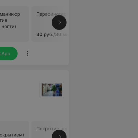
 маникюр
Парафинотерапия для рук
тие
В
 ногти)
30 руб./30 мин.
sApp
Покрытие ногтей лаком
Долговр
покрытием)