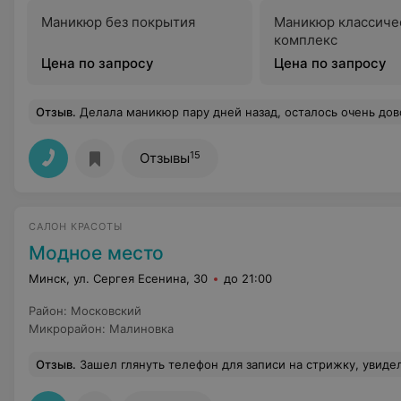
Маникюр без покрытия
Маникюр классиче
комплекс
Цена по запросу
Цена по запросу
Отзыв
.
Делала маникюр пару дней назад, осталось очень довольна как результатом, так и мастером. Уже после оплаты администратор и сам мастер помогли одеть пальто и сами его застегнули что
15
Отзывы
САЛОН КРАСОТЫ
Модное место
Минск, ул. Сергея Есенина, 30
до 21:00
Район
:
Московский
Микрорайон
:
Малиновка
Отзыв
.
Зашел глянуть телефон для записи на стрижку, увидел единственный комментарий, тем более негативный. Внесу и свою лепту. Стригусь в 3-й раз у одного парикмахера, доволен полностью. Стоимость мужской стрижки ровно такая же, как и в подъездных забегаловках. Зато всегда улыбнуться и создадут хорошее настроение. Качество стрижки на прямую зависит от мастера, и