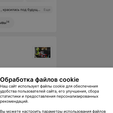
в тон и такой цвет шикарный Спасибо огромное )))
Еще
14
ывы
Обработка файлов cookie
влена. Считаю, что в прайсе на стене это должно быть отражено. Работой мастера довольна: быстро и аккуратно. Посмотрим как будет носится.
Еще
Наш сайт использует файлы cookie для обеспечения
удобства пользователей сайта, его улучшения, сбора
статистики и предоставления персонализированных
рекомендаций.
Вы можете настроить параметры использования файлов