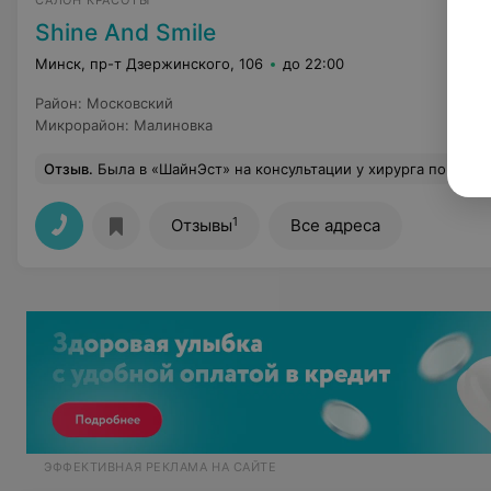
САЛОН КРАСОТЫ
Shine And Smile
Минск, пр-т Дзержинского, 106
до 22:00
Район
:
Московский
Микрорайон
:
Малиновка
Отзыв
.
Была в «ШайнЭст» на консультации у хирурга по поводу коррекции рубца и не пожалела о выборе медицинского центра. Врач внимательно осмотрел, задал уточняющие вопросы (Откуда появился рубец? Как давно? Делала ли что-нибудь, чтобы его скорректировать?). Подробно объяснил, какие сейчас существуют методы коррекции, какие из них подходят для меня. Отвечал на все вопросы спокойно и дружелюбно, д
1
Отзывы
Все адреса
ЭФФЕКТИВНАЯ РЕКЛАМА НА САЙТЕ