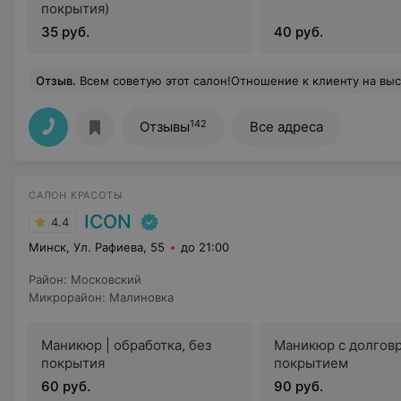
покрытия)
35 руб.
40 руб.
Отзыв
.
Всем советую этот салон!Отношение к клиенту на высшем уровне.Было очень приятно от внимания персонала. Не в каждом салоне такое встретишь.Большое спасибо мастеру по маник
142
Отзывы
Все адреса
САЛОН КРАСОТЫ
ICON
4.4
Минск, Ул. Рафиева, 55
до 21:00
Район
:
Московский
Микрорайон
:
Малиновка
Маникюр | обработка, без
Маникюр с долгов
покрытия
покрытием
60 руб.
90 руб.