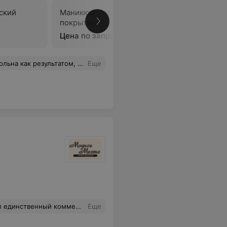
ский
Маникюр с однофазным
Маникюр
покрытием
покрыти
Цена по запросу
Цена по 
 бы не испортился маникюр. Таким отношением к клиентам была приятно удивлена.
Еще
 если комментатору выше Марии не понравилась ее работа, то заведение в целом от этого хуже не стало. Меня их работа полностью устраивает. Рекомендую!
Еще