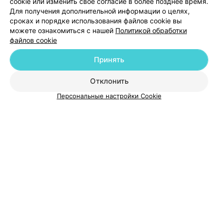
cookie или изменить свое согласие в более позднее время.
Для получения дополнительной информации о целях,
сроках и порядке использования файлов cookie вы
можете ознакомиться с нашей
Политикой обработки
файлов cookie
Принять
Добавить компанию
Отклонить
Добавить специалиста
Персональные настройки Cookie
О проекте
Новости проекта
Размещение рекламы
Медицинский маркетинг
Публичный договор
Пользовательское соглашение
Способы оплаты
Вакансии
Партнеры
Написать руководителю 103.by
Написать в поддержку