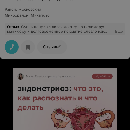
Район
:
Московский
Микрорайон
:
Михалово
Отзыв
.
Очень неприветливая мастер по педикюру/
маникюру и долговременное покрытие слезло как
Еще
плёночка на 6-й день.
2
Отзывы