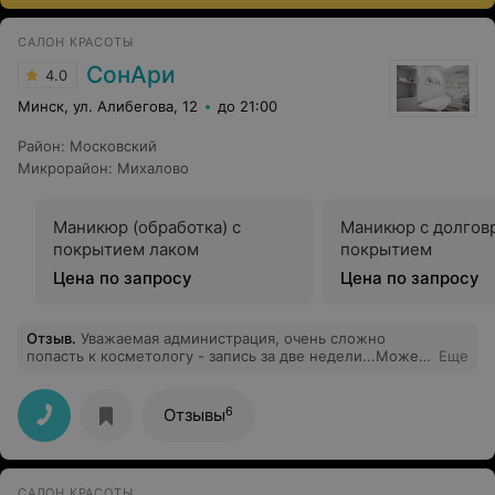
САЛОН КРАСОТЫ
СонАри
4.0
Минск, ул. Алибегова, 12
до 21:00
Район
:
Московский
Микрорайон
:
Михалово
Маникюр (обработка) с
Маникюр с долго
покрытием лаком
покрытием
Цена по запросу
Цена по запросу
Отзыв
.
Уважаемая администрация, очень сложно
попасть к косметологу - запись за две недели...Может,
Еще
Вам стоит взять на работу еще одного специалиста?
Спасибо за понимание.
6
Отзывы
САЛОН КРАСОТЫ