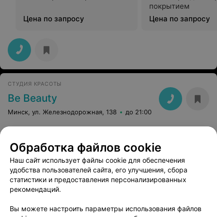
покрытием
Цена по запросу
Цена по запросу
СТУДИЯ КРАСОТЫ
Be Beauty
Минск, ул. Железнодорожная, 138
до 21:00
Район
:
Московский
Обработка файлов cookie
САЛОН КРАСОТЫ
Наш сайт использует файлы cookie для обеспечения
Дамские ручки
удобства пользователей сайта, его улучшения, сбора
статистики и предоставления персонализированных
Минск, Янки Брыля, 24
рекомендаций.
Район
:
Московский
Вы можете настроить параметры использования файлов
Микрорайон
:
Михалово