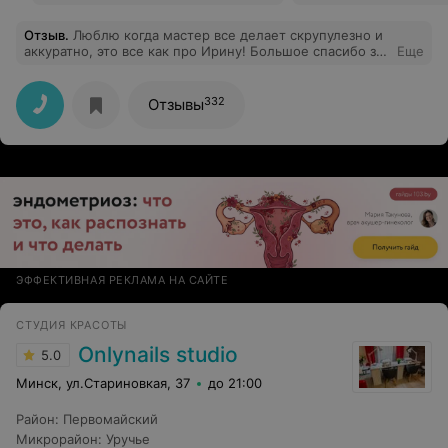
Отзыв
.
Люблю когда мастер все делает скрупулезно и
аккуратно, это все как про Ирину! Большое спасибо за
Еще
маникюры!
332
Отзывы
ЭФФЕКТИВНАЯ РЕКЛАМА НА САЙТЕ
СТУДИЯ КРАСОТЫ
Onlynails studio
5.0
Минск, ул.Стариновкая, 37
до 21:00
Район
:
Первомайский
Микрорайон
:
Уручье