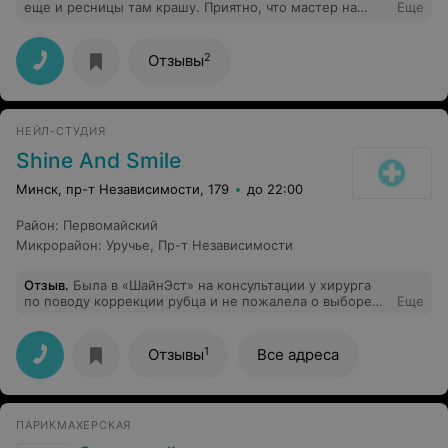
еще и ресницы там крашу. Приятно, что мастер на
Еще
своем месте и не навязывает ненужных услуг ради
заработка.
2
Отзывы
НЕЙЛ-СТУДИЯ
Shine And Smile
Минск, пр-т Независимости, 179
до 22:00
Район
:
Первомайский
Микрорайон
:
Уручье
,
Пр-т Независимости
Отзыв
.
Была в «ШайнЭст» на консультации у хирурга
по поводу коррекции рубца и не пожалела о выборе
Еще
медицинского центра. Врач внимательно осмотрел,
задал уточняющие вопросы (Откуда появился рубец?
Как давно? Делала ли что-нибудь, чтобы его
1
Отзывы
Все адреса
скорректировать?). Подробно объяснил, какие сейчас
существуют методы коррекции, какие из них подходят
для меня. Отвечал на все вопросы спокойно и
дружелюбно, даже когда переспрашивала несколько
ПАРИКМАХЕРСКАЯ
раз. Видно, что специалист опытный и
неравнодушный, умеет работать с людьми. Я получила