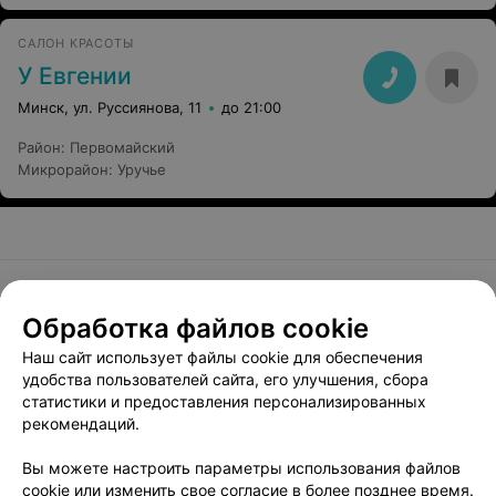
САЛОН КРАСОТЫ
У Евгении
Минск, ул. Руссиянова, 11
до 21:00
Район
:
Первомайский
Микрорайон
:
Уручье
Добавить компанию
Обработка файлов cookie
Наш сайт использует файлы cookie для обеспечения
Добавить специалиста
удобства пользователей сайта, его улучшения, сбора
статистики и предоставления персонализированных
рекомендаций.
Вы можете настроить параметры использования файлов
cookie или изменить свое согласие в более позднее время.