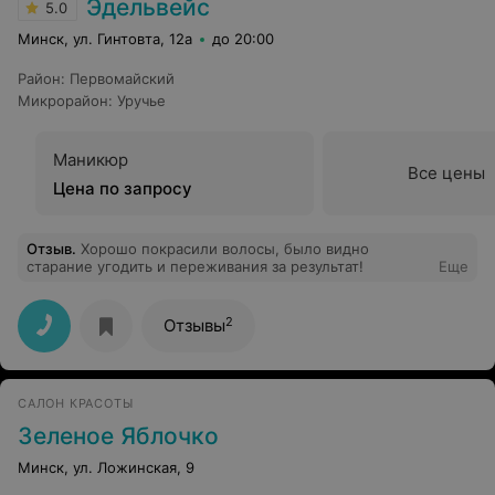
Эдельвейс
5.0
четкие и понятные рекомендации. Спасибо!
Минск, ул. Гинтовта, 12а
до 20:00
Район
:
Первомайский
Микрорайон
:
Уручье
Маникюр
Все цены
Цена по запросу
Отзыв
.
Хорошо покрасили волосы, было видно
старание угодить и переживания за результат!
Еще
2
Отзывы
САЛОН КРАСОТЫ
Зеленое Яблочко
Минск, ул. Ложинская, 9