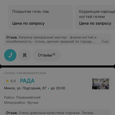
Покрытие гель-лак
Коррекция нарощ
ногтей гелем
Цена по запросу
Цена по запросу
Отзыв
.
Катрина прекрасный мастер - форма ногтей и
носибельность - огонь, ценник средний по городу.
Еще
Уютно, чай-кофе, смешные фильмы-передачи по
телеку. Советую
12
Отзывы
САЛОН-ПАРИКМАХЕРСКАЯ
РАДА
5.0
Минск, ул. Подгорная, 67
до 20:00
Район
:
Первомайский
Микрорайон
:
Уручье
Отзыв
.
Очень довольна качеством стрижки. Теперь