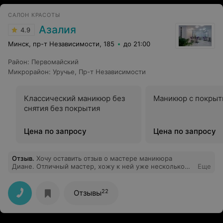
чистота, комфорт , пунктуальность мастера и все это
за разумные деньги! благодарю! Теперь я постоянный
САЛОН КРАСОТЫ
клиент! Рекомендую!
Азалия
4.9
Минск, пр-т Независимости, 185
до 21:00
Район
:
Первомайский
Микрорайон
:
Уручье
,
Пр-т Независимости
Классический маникюр без
Маникюр с покрыт
снятия без покрытия
Цена по запросу
Цена по запросу
Отзыв
.
Хочу оставить отзыв о мастере маникюра
Диане. Отличный мастер, хожу к ней уже несколько
Еще
лет на маникюр и педикюр. Делаю только аппаратный
педикюр, всегда быстро и качественно. Для тех, кто
боится аппаратного педикюр и предпочитает
22
Отзывы
классический - советую попробовать аппаратный, ваша
ногтевая пластина не пострадает в руках опытного
мастера Дианы! В целом салон очень уютный и
чистый, в нем дружелюбная и веселая атмосфера,