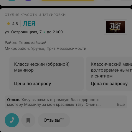
СТУДИЯ КРАСОТЫ И ТАТУИРОВКИ
ЛЕЯ
4.8
ул. Острошицкая, 7
до 21:00
Район
:
Первомайский
Микрорайон
:
Уручье
,
Пр-т Независимости
Классический (обрезной)
Классический ман
маникюр
долговременным 
и снятием
Цена по запросу
Цена по запросу
Отзыв
.
Хочу выразить огромную благодарность
мастеру Михаилу за мои красивые тату! Очень
Еще
качественно! спасибо вам, Михаил)! У вас золотые
руки и природный дар создавать такую красоту! желаю
вам дальнейших успехов!Делала тату в этом салоне в
23
Отзывы
первый раз, и не ошиблась с выбором качественного
салона, плюс располагающая атмосфера салона,