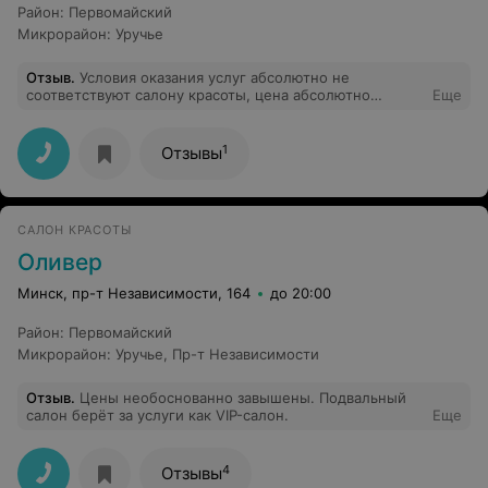
Район
:
Первомайский
Микрорайон
:
Уручье
Отзыв
.
Условия оказания услуг абсолютно не
соответствуют салону красоты, цена абсолютно
Еще
неадекватная. Не рекомендую, хотя мастера хорошие.
1
Отзывы
САЛОН КРАСОТЫ
Оливер
Минск, пр-т Независимости, 164
до 20:00
Район
:
Первомайский
Микрорайон
:
Уручье
,
Пр-т Независимости
Отзыв
.
Цены необоснованно завышены. Подвальный
салон берёт за услуги как VIP-салон.
Еще
4
Отзывы