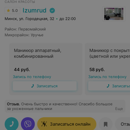
САЛОН КРАСОТЫ
Izumrud
5.0
Минск, ул. Городецкая, 32
до 22:00
Район
:
Первомайский
Микрорайон
:
Уручье
Маникюр аппаратный,
Маникюр с покрыт
комбинированный
(цветной или укре
44 руб.
58 руб.
Запись по телефону
Запись по телефону
Записаться
Записать
Отзыв
.
Очень быстро и качественно! Спасибо большое
за ухоженные пальчики
Еще
Записаться онлайн
Отз