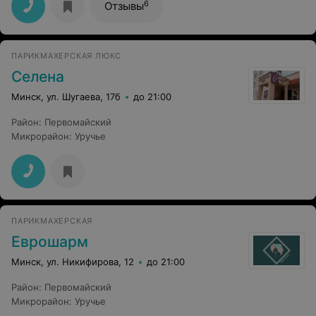
Антону, он всегда поражает меня своими
6
Отзывы
способностями, подбирает тон волос в нужный цвет,
результат его работы радует долгое время. Всем
советую записываться на стрижки, окрашивание и
укладки именно к нему, не пожалеете.
ПАРИКМАХЕРСКАЯ ЛЮКС
Селена
Минск, ул. Шугаева, 17б
до 21:00
Район
:
Первомайский
Микрорайон
:
Уручье
ПАРИКМАХЕРСКАЯ
Еврошарм
Минск, ул. Никифирова, 12
до 21:00
Район
:
Первомайский
Микрорайон
:
Уручье