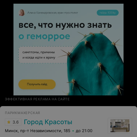
большая палитра гель-лаков, удобное кресло для
педикюра, в котором можно по-царски разместиться
во время процедуры, вкусный кофе, которым меня
всегда угощают внимательные администраторы. Для
тех, кто еще думает, где сделать красивые ноготочки,
очень рекомендую мастера Диану :)
ЭФФЕКТИВНАЯ РЕКЛАМА НА САЙТЕ
ПАРИКМАХЕРСКАЯ
Город Красоты
3.6
Минск, пр-т Независимости, 185
до 21:00