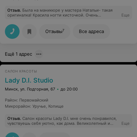
Отзыв
.
Была на маникюре у мастера Натальи- такая
оригиналка! Красила ногти кисточкой. Очень
Еще
внимательно и трепетно относится к пожеланиям.
Сама парикмахерская прелестна- после ремонта:
Кондер, навесной потолок, всё аккуратно, просторно, с
7
Отзывы
Все адреса
видом на проспект, окно открывают полностью на
проветривание
Ещё 1 адрес
САЛОН КРАСОТЫ
Lady D.I. Studio
Минск, ул. Подгорная, 67
до 20:00
Район
:
Первомайский
Микрорайон
:
Уручье
,
Копище
Отзыв
.
Салон красоты Lady D.I. мне очень понравился,
чувствуешь себя уютно, как дома. Великолепный и
Еще
приветливый персонал, который любит свою работу.
Вот уже долгое время я доверяю свои волосы мастеру