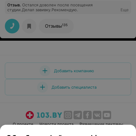
Отзыв
.
Остался доволен после посещения
студии.Делал завивку.Рекомендую.
Еще
135
Отзывы
Добавить компанию
Добавить специалиста
О проекте
Новости проекта
Размещение рекламы
Медицинский маркетинг
Публичный договор