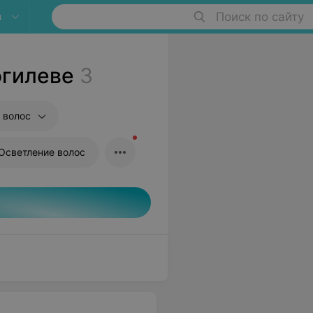
в
Поиск по сайту
огилеве
3
 волос
Осветление волос