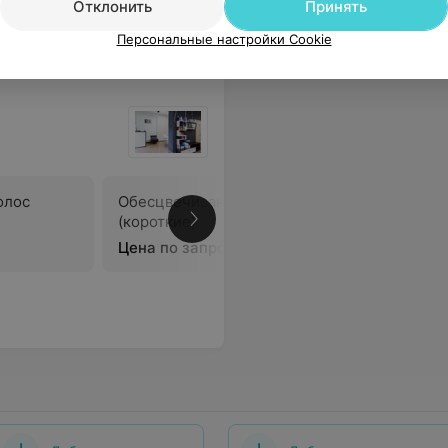
Отклонить
Принять
Персональные настройки Cookie
олос
Обесцвечивание корней
Обесцвеч
(короткие)
(средние
Цена по запросу
Цена по 