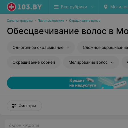
Все рубрики
Могиле
Салоны красоты
•
Парикмахерские
•
Окрашивание волос
Обесцвечивание волос в М
Однотонное окрашивание
Сложное окрашивание
Окрашивание корней
Мелирование волос
Фильтры
САЛОН КРАСОТЫ