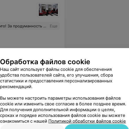
золотые руки мастеров всех, без исключения. Хочу здесь бывать, доверяя своё тело и душу без оглядки, страха и упрёка!
Еще
Обработка файлов cookie
Наш сайт использует файлы cookie для обеспечения
удобства пользователей сайта, его улучшения, сбора
статистики и предоставления персонализированных
рекомендаций.
орней
Вы можете настроить параметры использования файлов
Все цены
cookie или изменить свое согласие в более позднее время.
Для получения дополнительной информации о целях,
сроках и порядке использования файлов cookie вы можете
рошая привычка, которая с тобой и никогда не подводит. Спасибо салон Тамара. Так держать.
Еще
ознакомиться с нашей
Политикой обработки файлов cookie