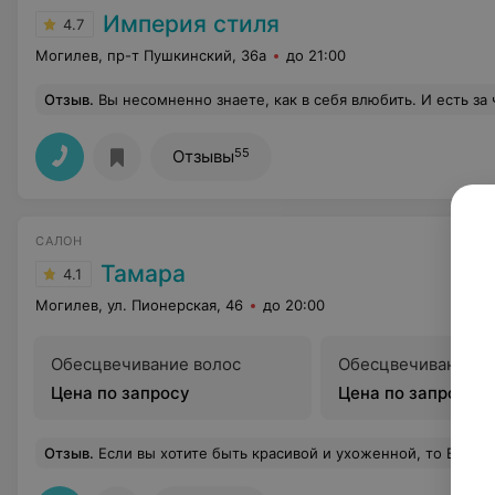
Империя стиля
4.7
Могилев, пр-т Пушкинский, 36а
до 21:00
Отзыв
.
Вы несомненно знаете, как в себя влюбить. И есть за что! За продуманность маркетинговой политики, за работу на результат с опережением, за подбор исключительно высоко квалифицированного персонала, за ощущение заботы и внимания к клиентам, за искреннюю улыбку администраторов, за 
55
Отзывы
САЛОН
Тамара
4.1
Могилев, ул. Пионерская, 46
до 20:00
Обесцвечивание волос
Обесцвечивание к
Цена по запросу
Цена по запросу
Отзыв
.
Если вы хотите быть красивой и ухоженной, то Вам точно сюда. Отличные мастера и маникюра и стрижки, косметология. Все опрбовано мной лично в течении долгих лет и по сей день. Все супер. Этот салон просто хо