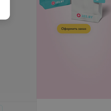
ивание корней
Обесцвечивание корней
)
(длинные)
запросу
Цена по запросу