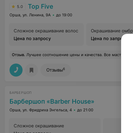
Top Five
5.0
Орша, ул. Ленина, 9А
до 19:00
Сложное окрашивание волос
Окрашивание омб
Цена по запросу
Цена по запросу
Отзыв
.
Лучшее соотношение цены и качества. Все мастера 
6
Отзывы
БАРБЕРШОП
Барбершоп «Barber House»
Орша, ул. Фридриха Энгельса, 4
до 21:00
Сложное окрашивание