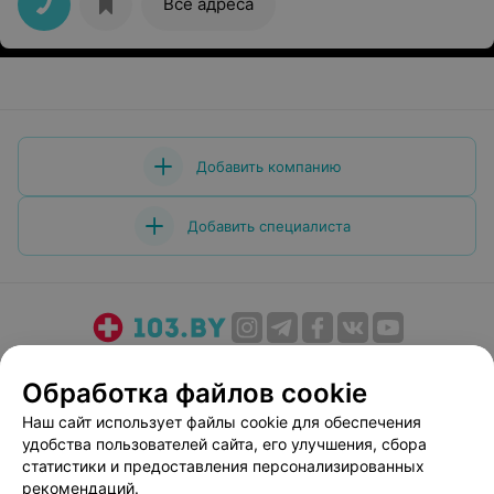
Все адреса
Добавить компанию
Добавить специалиста
О проекте
Новости проекта
Размещение рекламы
Обработка файлов cookie
Медицинский маркетинг
Публичный договор
Наш сайт использует файлы cookie для обеспечения
Пользовательское соглашение
Способы оплаты
удобства пользователей сайта, его улучшения, сбора
Вакансии
Партнеры
статистики и предоставления персонализированных
Написать руководителю 103.by
рекомендаций.