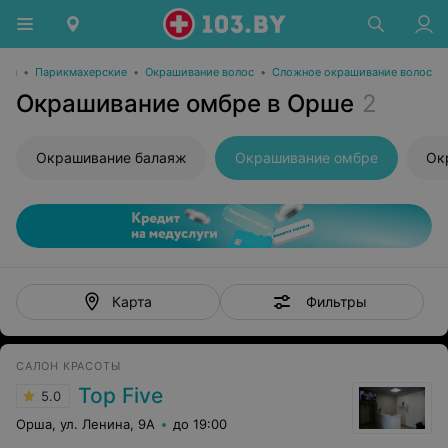
оты
•
Парикмахерские
•
Окрашивание волос
•
Сложное окрашивание волос
Окрашивание омбре в Орше
2
Окрашивание балаяж
Окрашивание омбре
Ок
Фильтры
Карта
САЛОН КРАСОТЫ
Top Five
5.0
Орша, ул. Ленина, 9А
до 19:00