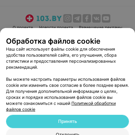
О проекте
Новости проекта
Размещение рекламы
Медицинский маркетинг
Публичный договор
Обработка файлов cookie
Пользовательское соглашение
Способы оплаты
Наш сайт использует файлы cookie для обеспечения
Вакансии
Партнеры
удобства пользователей сайта, его улучшения, сбора
статистики и предоставления персонализированных
Написать руководителю 103.by
рекомендаций.
Написать в поддержку
Персональные настройки cookie
Вы можете настроить параметры использования файлов
cookie или изменить свое согласие в более позднее время.
Обработка персональных данных
Для получения дополнительной информации о целях,
сроках и порядке использования файлов cookie вы
можете ознакомиться с нашей
Политикой обработки
файлов cookie
Принять
© 2026 ООО «Артокс Лаб», УНП 191700409
| 220012, Республика Беларусь,
Отклонить
г. Минск, улица Толбухина, 2, пом. 16 | help@103.by