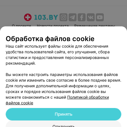
О проекте
Новости проекта
Размещение рекламы
Медицинский маркетинг
Публичный договор
Обработка файлов cookie
Пользовательское соглашение
Способы оплаты
Наш сайт использует файлы cookie для обеспечения
Вакансии
Партнеры
удобства пользователей сайта, его улучшения, сбора
статистики и предоставления персонализированных
Написать руководителю 103.by
рекомендаций.
Написать в поддержку
Персональные настройки cookie
Вы можете настроить параметры использования файлов
cookie или изменить свое согласие в более позднее время.
Обработка персональных данных
Для получения дополнительной информации о целях,
сроках и порядке использования файлов cookie вы
можете ознакомиться с нашей
Политикой обработки
файлов cookie
Принять
© 2026 ООО «Артокс Лаб», УНП 191700409
| 220012, Республика Беларусь,
Отклонить
г. Минск, улица Толбухина, 2, пом. 16 | help@103.by