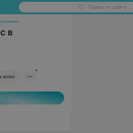
Поиск по сайту
крашивание
с в
х волос