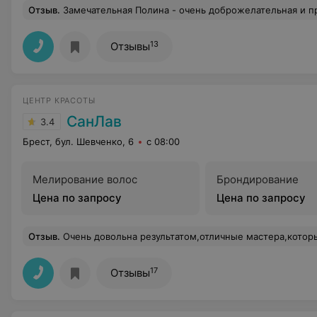
Отзыв
.
Замечательная Полина - очень доброжелательная и профессиональная! Спаси
13
Отзывы
ЦЕНТР КРАСОТЫ
СанЛав
3.4
Брест, бул. Шевченко, 6
с 08:00
Мелирование волос
Брондирование
Цена по запросу
Цена по запросу
Отзыв
.
Очень довольна результатом,отличные мастера,которые не только выслушают Ваши пожелания,но и подскажут как лучше,очень общительн
17
Отзывы