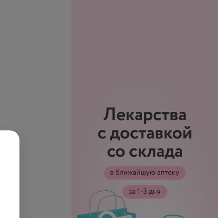
ние волос
Обесцвечивание волос
)
(длинные)
запросу
Цена по запросу