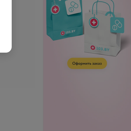
ние волос
Колорирование волос
)
(длинные)
запросу
Цена по запросу