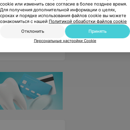
cookie или изменить свое согласие в более позднее время.
с
Окрашивание волос краской
Мелирова
Для получения дополнительной информации о целях,
клиента (длинные)
(длинные
сроках и порядке использования файлов cookie вы можете
Цена по запросу
Цена по 
ознакомиться с нашей
Политикой обработки файлов cookie
Отклонить
Принять
. В ценах было указано за снятие долговечного покрытия 4 рубля. Я заплатила 8.
Еще
Персональные настройки Cookie