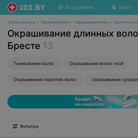
Все рубрики
Брест
Салоны красоты
•
Парикмахерские
•
Окрашивание волос
•
Однотонное о
Окрашивание длинных воло
Бресте
13
Тонирование волос
Окрашивание волос хной
Окрашивание коротких волос
Окрашивание средни
Фильтры