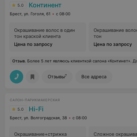
Континент
5.0
Брест, ул. Гоголя, 61
с 08:00
Окрашивание волос в один
Окрашивание волос
тон краской клиента
тон
Цена по запросу
Цена по запросу
Отзыв
.
Более 5 лет являюсь клиенткой салона «Континет». Доверяла свои волосы нескольким мастерам, ну больше всех благодарна ПЕТИНОВОЙ НАТАЛЬЕ! Я стала её постоянным клиентом. У меня были безжизненные волосы, никак не могла отрастить. Наталья помогла отрастить длинные здоровые волосы, шикарного цвета, научила правильно ухаживать за волосами и подбирать косметику по уходу. Как от человека я от нее просто в восторге, всегда приятное общение, внимательное и обходительное отношение, море позитива. Сама - просто красавица, глядя на нее внешний вид не стр
7
Отзывы
Все адреса
САЛОН-ПАРИКМАХЕРСКАЯ
Hi-Fi
5.0
Брест, ул. Волгоградская, 38
с 08:00
Окрашивание+стрижка
Сложное окрашива