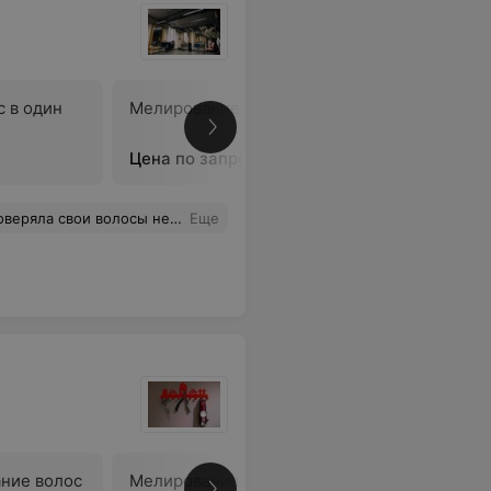
 в один
Мелирование волос
Сложное 
Цена по запросу
Цена по 
ашно решиться и на эксперименты с внешностью, такому мастеру можно смело доверится, т.к. у Петиновой Натальи отличные вкус, опытный взгляд и «золотые ручки». Она большая умничка! Рекомендую Петинову Наталью как превосходного специалиста.
Еще
ние волос
Мелирование волос