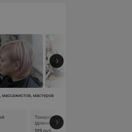
, массажистов, мастеров
ей
Тонирование волос
(длинные)
В
125 руб.