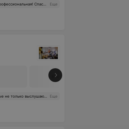
бо за красоту и рекомендации :)
Еще
Все цены
ый коллектив,цены довольно приемлемые,очень уютный зал!
Еще