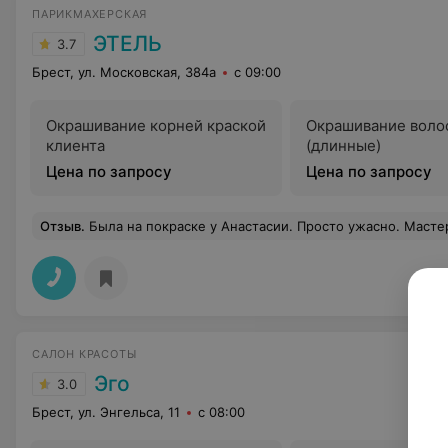
ПАРИКМАХЕРСКАЯ
ЭТЕЛЬ
3.7
Брест, ул. Московская, 384а
с 09:00
Окрашивание корней краской
Окрашивание воло
клиента
(длинные)
Цена по запросу
Цена по запросу
Отзыв
.
Была на покраске у Анастасии. Просто ужасно. Мастер сожгла все воло
САЛОН КРАСОТЫ
Эго
3.0
Брест, ул. Энгельса, 11
с 08:00