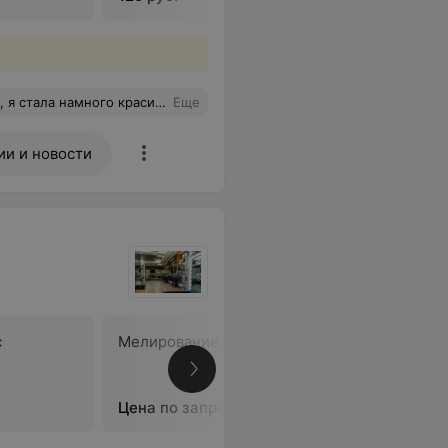
стала намного красивее!
Еще
ии и новости
с
Мелирование волос
Цветное 
прядей
Цена по запросу
Цена по 