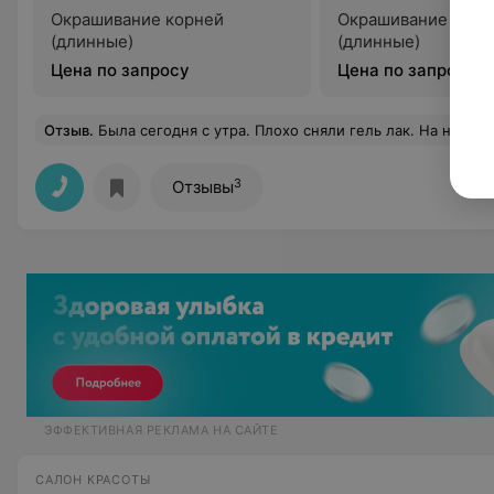
Окрашивание корней
Окрашивание воло
(длинные)
(длинные)
Цена по запросу
Цена по запросу
Отзыв
.
Была сегодня с утра. Плохо сняли гель лак. На ногте большого пальца не снят гель лак полностью. Жаль, что я это заметила, когда вышла с салона. На некоторых торцах ногтей не снят цвет
3
Отзывы
ЭФФЕКТИВНАЯ РЕКЛАМА НА САЙТЕ
САЛОН КРАСОТЫ