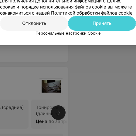
Для получения дополнительной информации о целях,
сроках и порядке использования файлов cookie вы можете
Все цены
ознакомиться с нашей
Политикой обработки файлов cookie
Отклонить
Принять
Персональные настройки Cookie
дминистратор была приветлива и кофе вкусный) Итог рекомендую салон Клод Моне и мастера Анастасию.
Еще
 (средние)
Тонирование волос
(длинные)
В
Цена по запросу