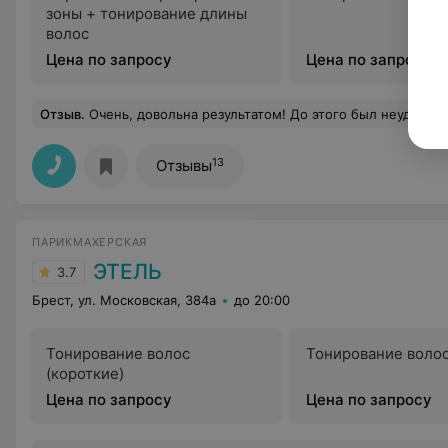
зоны + тонирование длины
волос
Цена по запросу
Цена по запросу
Отзыв
.
Очень, довольна результатом! До этого был неудачный опыт, волосы испортили и в итоге на голове был кошмар. Мастер Настя, внимательно выслушала и учла все! мои пожелания! В итоге шикарный цвет и качество волос даже лучше стало. А
13
Отзывы
ПАРИКМАХЕРСКАЯ
ЭТЕЛЬ
3.7
Брест, ул. Московская, 384а
до 20:00
Тонирование волос
Тонирование волос
(короткие)
Цена по запросу
Цена по запросу