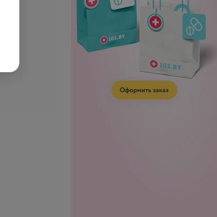
се цены