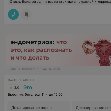
Отзыв
.
Была сегодня у вас на стрижке с покраской и коррекции бровей с покраской. Скажу так,я очень давно не выходила из салона (или парикмахерской)полностью довольной!!!! Была у мастера Ксении,доверилась ей пол
ЭФФЕКТИВНАЯ РЕКЛАМА НА САЙТЕ
САЛОН КРАСОТЫ
Эго
3.0
Брест, ул. Энгельса, 11
до 15:00
Декапирование волос
Декапирование во