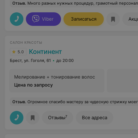
Отзыв
.
Много разных нужных процедур, грамотный персонал, я 
Viber
Записаться
Акц
САЛОН КРАСОТЫ
Континент
5.0
Брест, ул. Гоголя, 61
до 20:00
Мелирование + тонирование волос
Цена по запросу
Отзыв
.
Огромное спасибо мастеру за чудесную стрижку моего сына к 1 сентября! Получилось очень стильно и аккуратно, сыну самому тоже понравилось — он с удовольствием шёл в школу. Спасибо
7
Отзывы
Все адреса