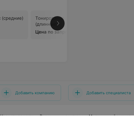
 (средние)
Тонирование волос
Тонирова
(длинные)
длинные)
Цена по запросу
Цена по 
Добавить компанию
Добавить специалиста
Новости проекта
Размещение рекламы
Медицинский маркети
говор
Пользовательское соглашение
Способы оплаты
Вакан
еры
Написать руководителю 103.by
Написать в поддержку