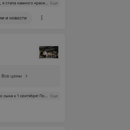
стала намного красивее!
Еще
ии и новости
Все цены
 Ольге за внимательное отношение и профессионализм, обязательно придём снова!
Еще