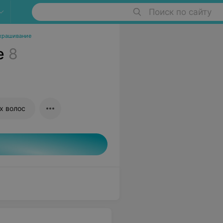
Поиск по сайту
крашивание
е
8
х волос