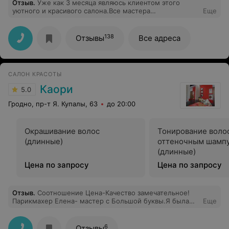
Отзыв
.
Уже как 3 месяца являюсь клиентом этого
уютного и красивого салона.Все мастера
Еще
доброжелательны,всегда учитывают пожелания
клиентов Рада что нашла именно вас
138
Отзывы
Все адреса
САЛОН КРАСОТЫ
Каори
5.0
Гродно, пр-т Я. Купалы, 63
до 20:00
Окрашивание волос
Тонирование воло
(длинные)
оттеночным шамп
(длинные)
Цена по запросу
Цена по запросу
Отзыв
.
Соотношение Цена-Качество замечательное!
Парикмахер Елена- мастер с Большой буквы.Я была
Еще
восхищена конечным результатом окрашивания
блонда. Сказать, что я довольна - ничего не сказать!:) У
моих волос теперь вторая жизнь ! Спасибо ей и
6
Отзывы