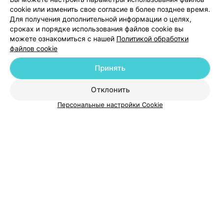
cookie или изменить свое согласие в более позднее время.
Для получения дополнительной информации о целях,
сроках и порядке использования файлов cookie вы
можете ознакомиться с нашей
Политикой обработки
файлов cookie
Принять
Добавить компанию
Отклонить
Добавить специалиста
Персональные настройки Cookie
О проекте
Новости проекта
Размещение рекламы
Медицинский маркетинг
Публичный договор
Пользовательское соглашение
Способы оплаты
Вакансии
Партнеры
Написать руководителю 103.by