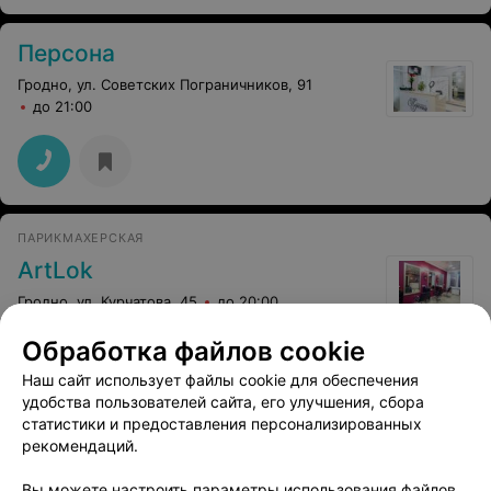
Персона
Гродно, ул. Советских Пограничников, 91
до 21:00
ПАРИКМАХЕРСКАЯ
ArtLok
Гродно, ул. Курчатова, 45
до 20:00
Обработка файлов cookie
Мелирование волос
Брондирование во
Наш сайт использует файлы cookie для обеспечения
(длинные)
удобства пользователей сайта, его улучшения, сбора
Цена по запросу
Цена по запросу
статистики и предоставления персонализированных
рекомендаций.
Вы можете настроить параметры использования файлов