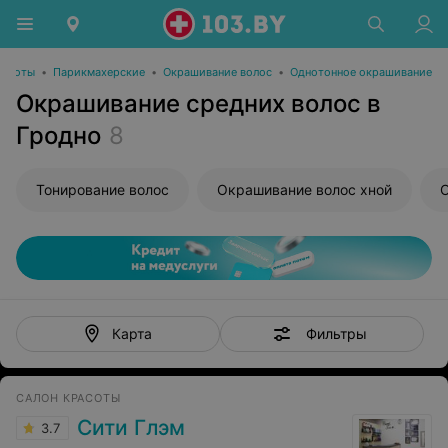
расоты
•
Парикмахерские
•
Окрашивание волос
•
Однотонное окрашивание
Окрашивание средних волос в
Гродно
8
Тонирование волос
Окрашивание волос хной
О
Фильтры
Карта
САЛОН КРАСОТЫ
Сити Глэм
3.7