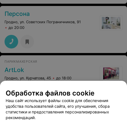
Персона
Гродно, ул. Советских Пограничников, 91
до 20:00
ПАРИКМАХЕРСКАЯ
ArtLok
Гродно, ул. Курчатова, 45
до 18:00
Обработка файлов cookie
Мелирование волос
Брондирование во
(средние)
Наш сайт использует файлы cookie для обеспечения
Цена по запросу
Цена по запросу
удобства пользователей сайта, его улучшения, сбора
статистики и предоставления персонализированных
рекомендаций.