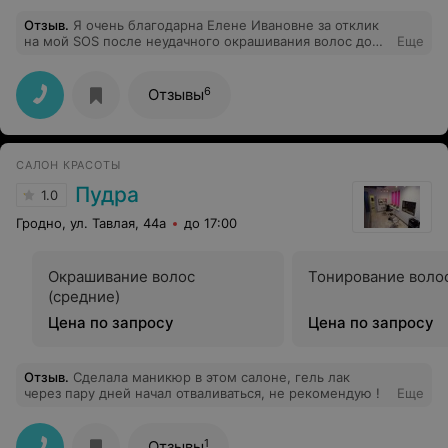
Отзыв
.
Я очень благодарна Елене Ивановне за отклик
на мой SOS после неудачного окрашивания волос дома
Еще
бальзамом Тоника и нашедшей для меня время в уже
заполненном графике на ближайшую неделю. Так что
дома пришлось отсидеть только два дня, продолжая
6
Отзывы
бесполезные попытки вернуть волосам прежний цвет,
а также отмыть посиневшую ванну, руки, ногти.
Огромное спасибо Светлане за профессионализм,
чуткость, бережное отношение и, в итоге, спасение
САЛОН КРАСОТЫ
моих волос.
Пудра
1.0
Гродно, ул. Тавлая, 44а
до 17:00
Окрашивание волос
Тонирование волос
(средние)
Цена по запросу
Цена по запросу
Отзыв
.
Сделала маникюр в этом салоне, гель лак
через пару дней начал отваливаться, не рекомендую !
Еще
1
Отзывы