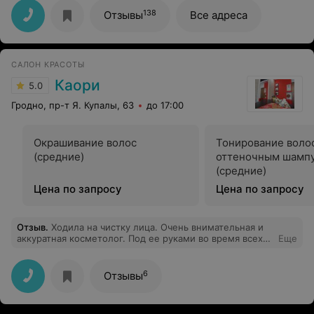
138
Отзывы
Все адреса
САЛОН КРАСОТЫ
Каори
5.0
Гродно, пр-т Я. Купалы, 63
до 17:00
Окрашивание волос
Тонирование воло
(средние)
оттеночным шамп
(средние)
Цена по запросу
Цена по запросу
Отзыв
.
Ходила на чистку лица. Очень внимательная и
аккуратная косметолог. Под ее руками во время всех
Еще
процедур до и после непосредственно самой чистки я
засыпала. В следующий раз буду снова обращаться к
ним.
6
Отзывы