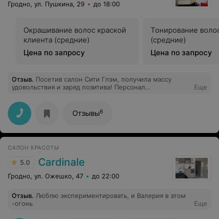
Гродно, ул. Пушкина, 29
до 18:00
Окрашивание волос краской
Тонирование волос
клиента (средние)
(средние)
Цена по запросу
Цена по запросу
Отзыв
.
Посетив салон Сити Глэм, получила массу
удовольствия и заряд позитива! Персонал
Еще
внимательный и дружелюбный. Профессиональная
работа Натальи заслуживать наивысшей оценки!
Спасибо! (услуга ламинирование ресниц)
6
Отзывы
САЛОН КРАСОТЫ
Cardinale
5.0
Гродно, ул. Ожешко, 47
до 22:00
Отзыв
.
Люблю экспериментировать, и Валерия в этом
-огонь
Еще