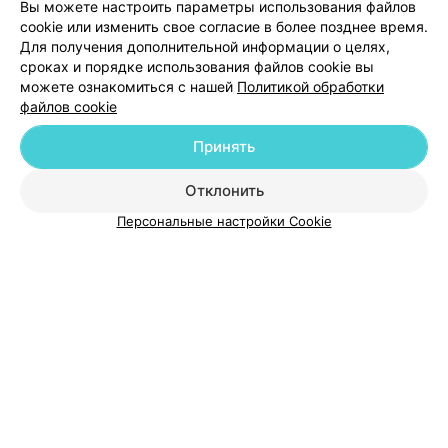
Вы можете настроить параметры использования файлов
cookie или изменить свое согласие в более позднее время.
Для получения дополнительной информации о целях,
сроках и порядке использования файлов cookie вы
можете ознакомиться с нашей
Политикой обработки
файлов cookie
Добавить компанию
Принять
Отклонить
Добавить специалиста
Персональные настройки Cookie
О проекте
Новости проекта
Размещение рекламы
Медицинский маркетинг
Публичный договор
Пользовательское соглашение
Способы оплаты
Вакансии
Партнеры
Написать руководителю 103.by