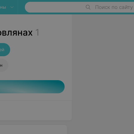
яны
Поиск по сайту
овлянах
1
ей
н