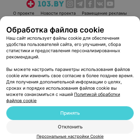
О проекте
Новости проекта
Размещение рекламы
Медицинский маркетинг
Публичный договор
Обработка файлов cookie
Пользовательское соглашение
Способы оплаты
Наш сайт использует файлы cookie для обеспечения
Вакансии
Партнеры
удобства пользователей сайта, его улучшения, сбора
Написать руководителю 103.by
статистики и предоставления персонализированных
рекомендаций.
Написать в поддержку
Персональные настройки cookie
Вы можете настроить параметры использования файлов
Обработка персональных данных
cookie или изменить свое согласие в более позднее время.
Для получения дополнительной информации о целях,
сроках и порядке использования файлов cookie вы
можете ознакомиться с нашей
Политикой обработки
файлов cookie
Принять
© 2026 ООО «Артокс Лаб», УНП 191700409
| 220012, Республика Беларусь,
г. Минск, улица Толбухина, 2, пом. 16 | help@103.by
Отклонить
Служба поддержки
+375 291212755
Персональные настройки Cookie