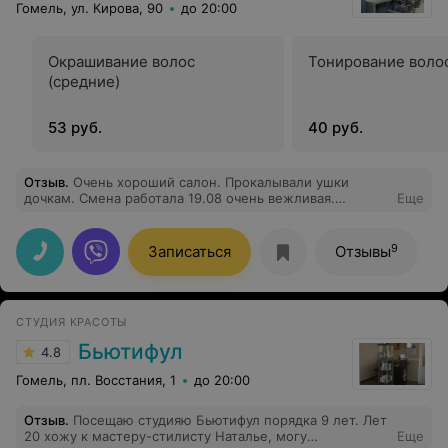
Гомель, ул. Кирова, 90
до 20:00
Окрашивание волос
Тонирование волос
(средние)
53 руб.
40 руб.
Отзыв
.
Очень хороший салон. Прокалывали ушки
дочкам. Смена работала 19.08 очень вежливая.
Еще
Спасибо вам. Я в восторге.
9
Записаться
Отзывы
СТУДИЯ КРАСОТЫ
Бьютифул
4.8
Гомель, пл. Восстания, 1
до 20:00
Отзыв
.
Посещаю студияю Бьютифул порядка 9 лет. Лет
20 хожу к мастеру-стилисту Наталье, могу
Еще