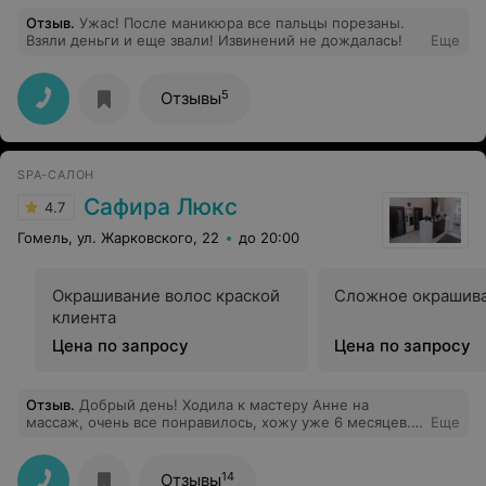
Отзыв
.
Ужас! После маникюра все пальцы порезаны.
Взяли деньги и еще звали! Извинений не дождалась!
Еще
5
Отзывы
SPA-САЛОН
Сафира Люкс
4.7
Гомель, ул. Жарковского, 22
до 20:00
Окрашивание волос краской
Сложное окрашива
клиента
Цена по запросу
Цена по запросу
Отзыв
.
Добрый день! Ходила к мастеру Анне на
массаж, очень все понравилось, хожу уже 6 месяцев.
Еще
Хороший специалист своего дела.)) Приходите не
пожалеете. Как человек очень приветливый, хороший,
внимательный, выслушает ваши пожелания, если
14
Отзывы