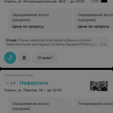
Гомель, ул. Интернациональная, 46/2
до 20:00
Окрашивание волос
Окрашивание воло
(средние)
(средние)
Цена по запросу
Цена по запросу
Отзыв
.
Очень приятная атмосфера в Вашем салоне!
Замечательная мастерица Сюзанна Закарян!!!!!Могу с
Еще
уверенностью заявить,что за 10 лет проживания в
Гомеле нашла того человека,который без лишних слов
понимает, как выполнить стрижку,чтобы клиент
1
Отзывы
остался доволен!
ПАРИКМАХЕРСКАЯ
Нефертити
5.0
Гомель, ул. Павлова, 26
до 20:00
Окрашивание волос
Тонирование волос
(средние)