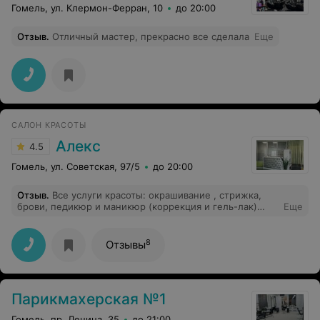
Гомель, ул. Клермон-Ферран, 10
до 20:00
Отзыв
.
Отличный мастер, прекрасно все сделала
Еще
САЛОН КРАСОТЫ
Алекс
4.5
Гомель, ул. Советская, 97/5
до 20:00
Отзыв
.
Все услуги красоты: окрашивание , стрижка,
брови, педикюр и маникюр (коррекция и гель-лак)
Еще
доверяю только девочкам салона Алекс почти с их
открытия. Всегда есть возможность попасть к
любимым мастерам. Учитывают все пожелания,
8
Отзывы
доброжелательные. И все это с вкусным чаем и
полезными конфетками))))))
Парикмахерская №1
Гомель, пр. Ленина, 35
до 21:00