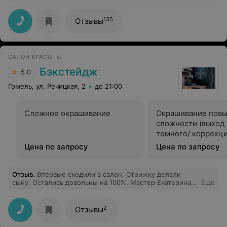
авторитетно сказать, что редкий мастер своего дела,
это не в целях рекламы, в таковой она не нуждается.
Стрижка, окрашивание волос, укладка всё
135
Отзывы
безукаризненно, причём очень хороший вкус, чувство
меры, двумя словами : золотые руки!!! Кто хочет стать
красивой, ухоженной дамой - все к Наталье, но есть
маленький нюанс, необходимо заранее к ней
САЛОН КРАСОТЫ
записываться, но ничего удивительного многие хотят
радовать себя и окружающих красивыми причёсками!!!
Бэкстейдж
5.0
Гомель, ул. Речицкая, 2
до 21:00
Сложное окрашивание
Окрашивание пов
сложности (выход 
темного/ коррекци
Цена по запросу
Цена по запросу
Отзыв
.
Впервые сходили в салон. Стрижку делали
сыну. Остались довольны на 100%. Мастер Екатерина
Еще
очень внимательная и профессионал своего дела.
Рекомендую.
2
Отзывы