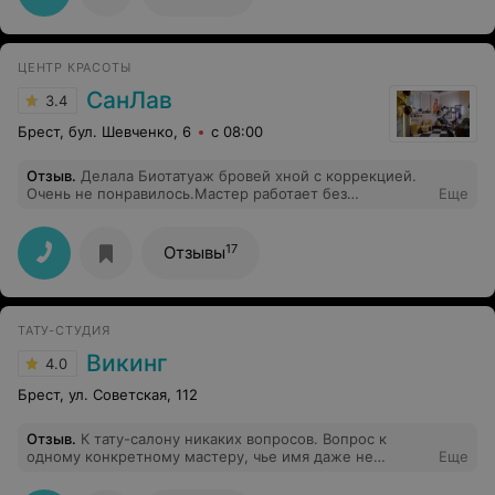
ЦЕНТР КРАСОТЫ
СанЛав
3.4
Брест, бул. Шевченко, 6
с 08:00
Отзыв
.
Делала Биотатуаж бровей хной с коррекцией.
Очень не понравилось.Мастер работает без
Еще
перчаток,не обрабатывает ни руки,ни инструмент.
Пинцет мастер вообще у кого-то просил. Коррекция
заняла всего 2 минуты. В результате: оставшиеся не
17
Отзывы
выщипаные волоски ниже брови, разная длина, у
основания носа одна бровь-округлая,другая-
квадратная. Когда я задала вопрос мастеру по поводу
разной формы около носа,мне было сказано,что у меня
ТАТУ-СТУДИЯ
все хорошо !Пришла домой расмотрела при
нормальном освещении и ужаснулась,очень
Викинг
4.0
разочаровали.
Брест, ул. Советская, 112
Отзыв
.
К тату-салону никаких вопросов. Вопрос к
одному конкретному мастеру, чье имя даже не
Еще
хочется называть, в виду хоть какой-то совести,
которой у него, видимо, нет и не было. Купил я как-то