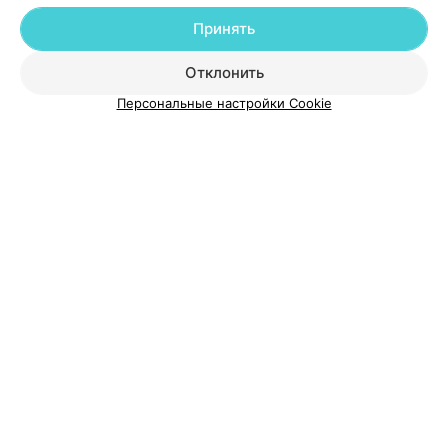
Добавить компанию
Принять
Добавить специалиста
Отклонить
Персональные настройки Cookie
О проекте
Новости проекта
Размещение рекламы
Медицинский маркетинг
Публичный договор
Пользовательское соглашение
Способы оплаты
Вакансии
Партнеры
Написать руководителю 103.by
Написать в поддержку
Персональные настройки cookie
Обработка персональных данных