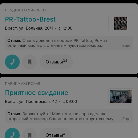
СТУДИЯ ТАТУИРОВКИ
PR-Tattoo-Brest
Брест, ул. Вольная, 20/1
с 12:00
Отзыв
.
Очень доволен выбором PR Tattoo, Роман
отличный мастер с отличным чувством юмора.
Еще
Следующую тату буду делать однозначно здесь!
Огромное спасибо Аня и Рома.
34
Отзывы
ПАРИКМАХЕРСКАЯ
Приятное свидание
Брест, ул. Пионерская, 42
с 09:00
Отзыв
.
Здравствуйте! Мастер маникюра сделала
отвратный маникюр Салон не соответствует своему
Еще
статусу!
4
Отзывы