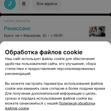
Все адреса
САЛОН КРАСОТЫ
Ренессанс
Брест, пр-т Машерова, 30
с 09:00
Обработка файлов cookie
Наш сайт использует файлы cookie для обеспечения
удобства пользователей сайта, его улучшения, сбора
СТУДИЯ ТАТУИРОВКИ И ПЕРМАНЕНТНОГО МАКИЯЖА
статистики и предоставления персонализированных
Tattoo Studio
рекомендаций.
Брест, бул. Космонавтов, 24
с 10:00
Вы можете настроить параметры использования файлов
cookie или изменить свое согласие в более позднее время.
Для получения дополнительной информации о целях,
сроках и порядке использования файлов cookie вы
можете ознакомиться с нашей
Политикой обработки
файлов cookie