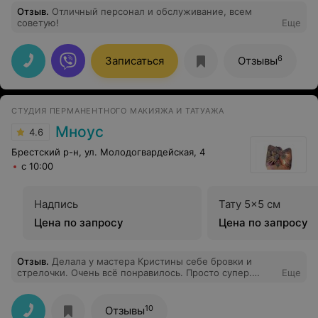
Отзыв
.
Отличный персонал и обслуживание, всем
советую!
Еще
6
Записаться
Отзывы
СТУДИЯ ПЕРМАНЕНТНОГО МАКИЯЖА И ТАТУАЖА
Мноус
4.6
Брестский р-н, ул. Молодогвардейская, 4
с 10:00
Надпись
Тату 5x5 см
Цена по запросу
Цена по запросу
Отзыв
.
Делала у мастера Кристины себе бровки и
стрелочки. Очень всё понравилось. Просто супер.
Еще
Кристина тоже очень вежливая, внимательная, мастер
своего дела. Всем друзьям рекомендую только её.
10
Отзывы