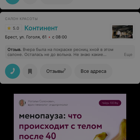
САЛОН КРАСОТЫ
Континент
5.0
Брест, ул. Гоголя, 61
с 08:00
Отзыв
.
Вчера была на покраске ресниц хной в этом
салоне. Осталась не до вольна. Не знаю какие
Еще
материалы используются, но после нанесения начало
жечь неимоверно. Пришлось тут же смыть. Жжение
на веках было потом целый день. И мне пришлось
7
Отзывы
Все адреса
заплатить за это полную стоимость.