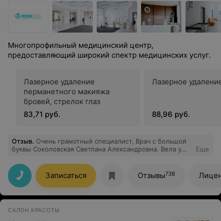
Многопрофильный медицинский центр,
предоставляющий широкий спектр медицинских услуг.
Лазерное удаление
Лазерное удаление
перманетного макияжа
бровей, стрелок глаз
83,71 руб.
88,96 руб.
Отзыв
.
Очень грамотный специалист, Врач с большой
буквы Соколовская Светлана Александровна. Вела у
Еще
меня беременность. Все по существу, УЗИ самое
точное, благодаря которому сумела сохранить
ребенка. Большой поклон от моей семьи, от меня и
738
Записаться
Отзывы
Лицен
маленького чуда, которая родилась здоровой, хотя
было много вопросов по вынашиванию.
САЛОН КРАСОТЫ