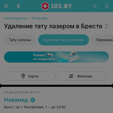
Салоны красоты
•
Татуировка
Удаление тату лазером в Бресте
2
Тату-салоны
Удаление тату лазером
Пермане
Фильтры
Карта
МЕДИЦИНСКИЙ ЦЕНТР
Новамед
Брест, пр-т Республики, 1
до 23:00