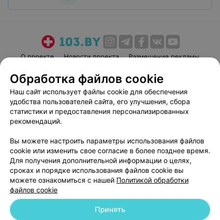
О проекте
Новости проекта
Размещение рекламы
Медицинский маркетинг
Публичный договор
Обработка файлов cookie
Пользовательское соглашение
Способы оплаты
Наш сайт использует файлы cookie для обеспечения
Вакансии
Партнеры
удобства пользователей сайта, его улучшения, сбора
статистики и предоставления персонализированных
Написать руководителю 103.by
рекомендаций.
Написать в поддержку
Персональные настройки cookie
Вы можете настроить параметры использования файлов
cookie или изменить свое согласие в более позднее время.
Обработка персональных данных
Для получения дополнительной информации о целях,
сроках и порядке использования файлов cookie вы
можете ознакомиться с нашей
Политикой обработки
файлов cookie
Принять