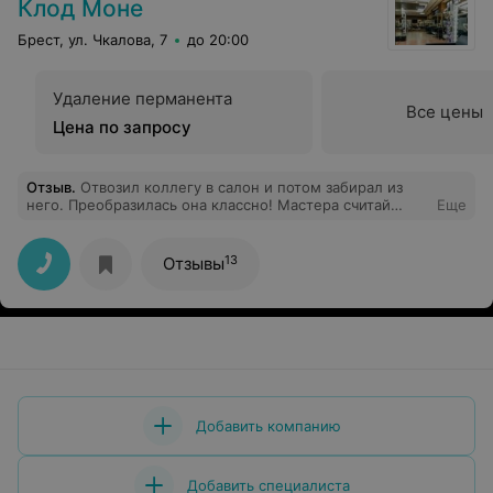
Клод Моне
Брест, ул. Чкалова, 7
до 20:00
Удаление перманента
Все цены
Цена по запросу
Отзыв
.
Отвозил коллегу в салон и потом забирал из
него. Преобразилась она классно! Мастера считай
Еще
создали ей новый образ, получилось очень круто.
Персонал вежливый, в салоне уютно. Только с
парковкой небольшой напряг, но не критично. И
13
Отзывы
вкусным кофе угощают)).
Добавить компанию
Добавить специалиста