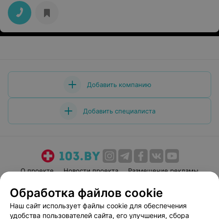
Добавить компанию
Добавить специалиста
О проекте
Новости проекта
Размещение рекламы
Медицинский маркетинг
Публичный договор
Обработка файлов cookie
Пользовательское соглашение
Способы оплаты
Наш сайт использует файлы cookie для обеспечения
Вакансии
Партнеры
удобства пользователей сайта, его улучшения, сбора