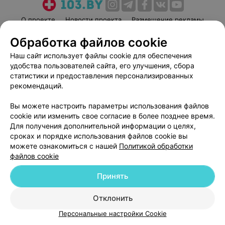
О проекте
Новости проекта
Размещение рекламы
Медицинский маркетинг
Публичный договор
Обработка файлов cookie
Пользовательское соглашение
Способы оплаты
Наш сайт использует файлы cookie для обеспечения
Вакансии
Партнеры
удобства пользователей сайта, его улучшения, сбора
статистики и предоставления персонализированных
Написать руководителю 103.by
рекомендаций.
Написать в поддержку
Персональные настройки cookie
Вы можете настроить параметры использования файлов
cookie или изменить свое согласие в более позднее время.
Обработка персональных данных
Для получения дополнительной информации о целях,
сроках и порядке использования файлов cookie вы
можете ознакомиться с нашей
Политикой обработки
файлов cookie
Принять
© 2026 ООО «Артокс Лаб», УНП 191700409
| 220012, Республика Беларусь,
Отклонить
г. Минск, улица Толбухина, 2, пом. 16 | help@103.by
Персональные настройки Cookie
Служба поддержки
+375 291212755