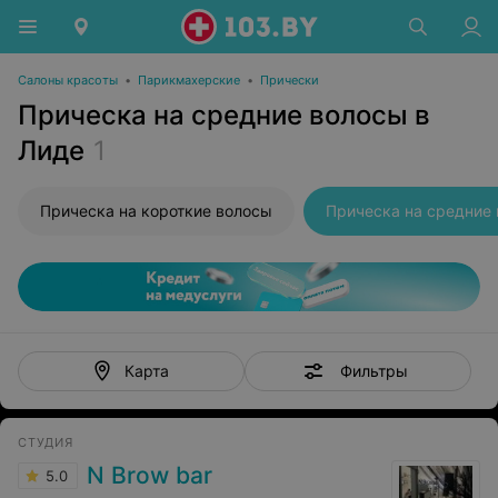
Салоны красоты
•
Парикмахерские
•
Прически
Прическа на средние волосы в
Лиде
1
Прическа на короткие волосы
Прическа на средние
Фильтры
Карта
СТУДИЯ
N Brow bar
5.0