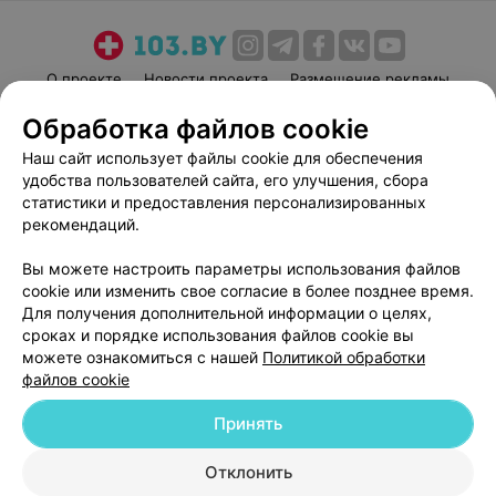
О проекте
Новости проекта
Размещение рекламы
Медицинский маркетинг
Публичный договор
Обработка файлов cookie
Пользовательское соглашение
Способы оплаты
Наш сайт использует файлы cookie для обеспечения
Вакансии
Партнеры
удобства пользователей сайта, его улучшения, сбора
статистики и предоставления персонализированных
Написать руководителю 103.by
рекомендаций.
Написать в поддержку
Персональные настройки cookie
Вы можете настроить параметры использования файлов
cookie или изменить свое согласие в более позднее время.
Обработка персональных данных
Для получения дополнительной информации о целях,
сроках и порядке использования файлов cookie вы
можете ознакомиться с нашей
Политикой обработки
файлов cookie
Принять
© 2026 ООО «Артокс Лаб», УНП 191700409
| 220012, Республика Беларусь,
Отклонить
г. Минск, улица Толбухина, 2, пом. 16 | help@103.by