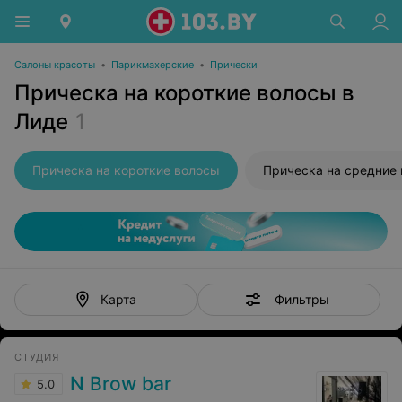
Салоны красоты
•
Парикмахерские
•
Прически
Прическа на короткие волосы в
Лиде
1
Прическа на короткие волосы
Прическа на средние
Фильтры
Карта
СТУДИЯ
N Brow bar
5.0