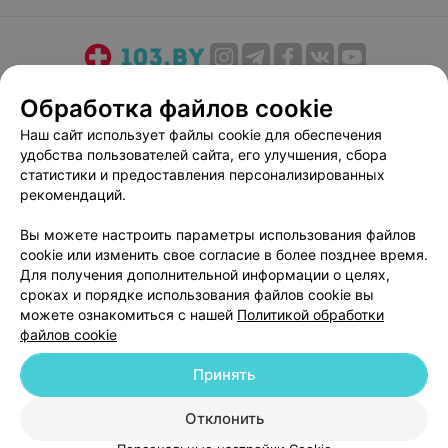
О проекте
Новости проекта
Размещение рекламы
Обработка файлов cookie
Медицинский маркетинг
Публичный договор
Наш сайт использует файлы cookie для обеспечения
Пользовательское соглашение
Способы оплаты
удобства пользователей сайта, его улучшения, сбора
Вакансии
Партнеры
статистики и предоставления персонализированных
рекомендаций.
Написать руководителю 103.by
Написать в поддержку
Вы можете настроить параметры использования файлов
cookie или изменить свое согласие в более позднее время.
Персональные настройки cookie
Для получения дополнительной информации о целях,
Обработка персональных данных
сроках и порядке использования файлов cookie вы
можете ознакомиться с нашей
Политикой обработки
файлов cookie
Принять
Отклонить
© 2026 ООО «Артокс Лаб», УНП 191700409
| 220012, Республика Беларусь,
г. Минск, улица Толбухина, 2, пом. 16 | help@103.by