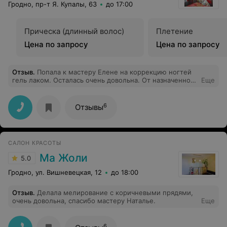
Гродно, пр-т Я. Купалы, 63
до 17:00
Прическа (длинный волос)
Плетение
Цена по запросу
Цена по запросу
Отзыв
.
Попала к мастеру Елене на коррекцию ногтей
гель лаком. Осталась очень довольна. От назначенного
Еще
времени пришлось подождать минут 10, но и чай/кофе
предложили, и атмосфера царила такая, будто я давно
всех их знаю. Ногти тонкие и очень аккуратно
6
Отзывы
сделаны. И цена работы очень приятно удивила.
Рекомендую.
САЛОН КРАСОТЫ
Ма Жоли
5.0
Гродно, ул. Вишневецкая, 12
до 18:00
Отзыв
.
Делала мелирование с коричневыми прядями,
очень довольна, спасибо мастеру Наталье.
Еще
6