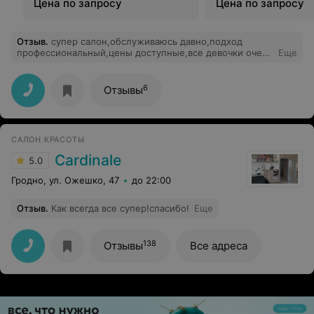
Цена по запросу
Цена по запросу
Отзыв
.
супер салон,обслуживаюсь давно,подход
профессиональный,цены доступные,все девочки очень
Еще
хорошие,доброжелательны,всем советую))))
6
Отзывы
САЛОН КРАСОТЫ
Cardinale
5.0
Гродно, ул. Ожешко, 47
до 22:00
Отзыв
.
Как всегда все супер!спасибо!
Еще
138
Отзывы
Все адреса