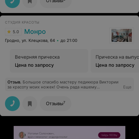
Отзывы
СТУДИЯ КРАСОТЫ
Монро
5.0
Гродно, ул. Клецкова, 64
до 21:00
Вечерняя прическа
Прическа на выпу
Цена по запросу
Цена по запросу
Отзыв
.
Большое спасибо мастеру педикюра Виктории
за красоту моих ножек! Очень рада нашему
Еще
знакомству! И, конечно же, спасибо Надежде за то,
что мое знакомство с шугарингом прошло
безболезненно, а за приятным общением время
7
Отзывы
пролетело совсем незаметно)