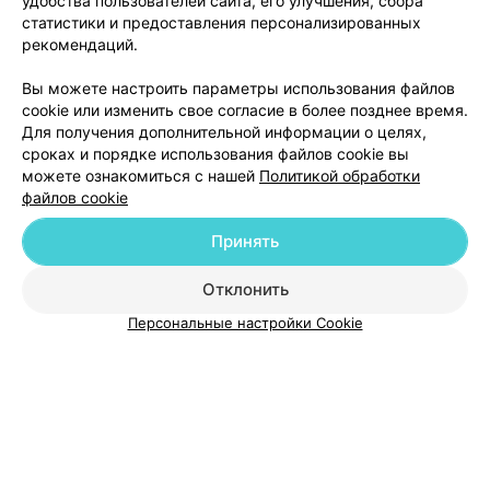
удобства пользователей сайта, его улучшения, сбора
до 20:00
статистики и предоставления персонализированных
рекомендаций.
Вы можете настроить параметры использования файлов
cookie или изменить свое согласие в более позднее время.
Для получения дополнительной информации о целях,
сроках и порядке использования файлов cookie вы
можете ознакомиться с нашей
Политикой обработки
файлов cookie
Добавить компанию
Принять
Добавить специалиста
Отклонить
Персональные настройки Cookie
О проекте
Новости проекта
Размещение рекламы
Медицинский маркетинг
Публичный договор
Пользовательское соглашение
Способы оплаты