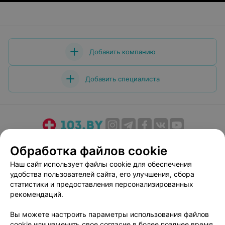
Добавить компанию
Добавить специалиста
О проекте
Новости проекта
Размещение рекламы
Обработка файлов cookie
Медицинский маркетинг
Публичный договор
Наш сайт использует файлы cookie для обеспечения
Пользовательское соглашение
Способы оплаты
удобства пользователей сайта, его улучшения, сбора
Вакансии
Партнеры
статистики и предоставления персонализированных
рекомендаций.
Написать руководителю 103.by
Написать в поддержку
Вы можете настроить параметры использования файлов
cookie или изменить свое согласие в более позднее время.
Персональные настройки cookie