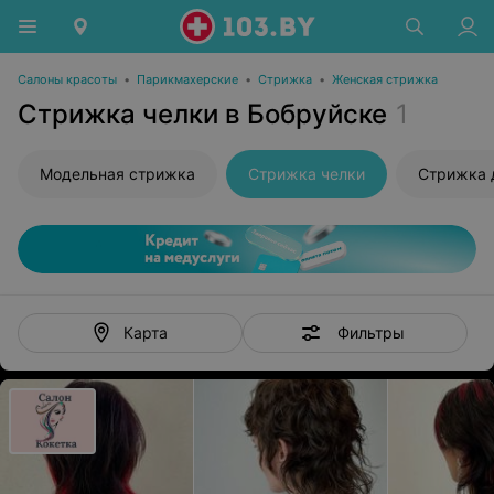
Салоны красоты
•
Парикмахерские
•
Стрижка
•
Женская стрижка
Стрижка челки в Бобруйске
1
Модельная стрижка
Стрижка челки
Стрижка 
Фильтры
Карта