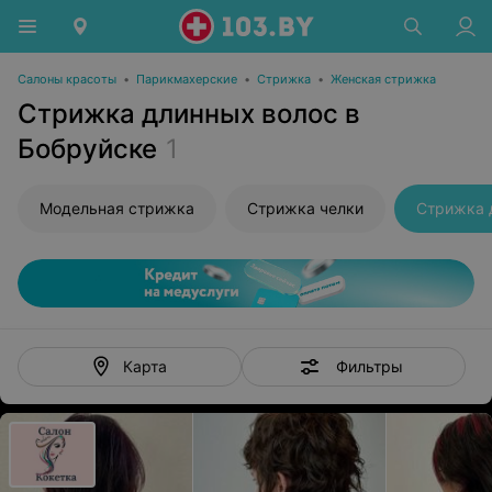
Салоны красоты
•
Парикмахерские
•
Стрижка
•
Женская стрижка
Стрижка длинных волос в
Бобруйске
1
Модельная стрижка
Стрижка челки
Стрижка 
Фильтры
Карта