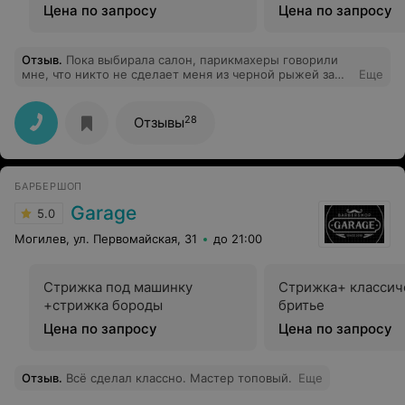
Цена по запросу
Цена по запросу
Отзыв
.
Пока выбирала салон, парикмахеры говорили
мне, что никто не сделает меня из черной рыжей за
Еще
один сеанс. Выходит, мастер Анастасия сделала
невозможное. Готовилась к любому результату, а
получила отличный! Спасибо за советы по уходу за
28
Отзывы
волосами. Спасибо администратору Надежде за
теплый прием и внимательное отношение. P.S.
Анастасия тот специалист, который, обещая подрезать
волосы на пару сантиметров, подрезает их на пару
БАРБЕРШОП
сантиметров:)
Garage
5.0
Могилев, ул. Первомайская, 31
до 21:00
Стрижка под машинку
Стрижка+ классич
+стрижка бороды
бритье
Цена по запросу
Цена по запросу
Отзыв
.
Всё сделал классно. Мастер топовый.
Еще