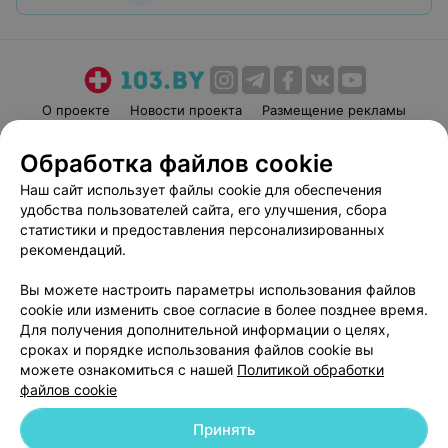
О проекте
Новости проекта
Размещение рекламы
Медицинский маркетинг
Публичный договор
Обработка файлов cookie
Пользовательское соглашение
Способы оплаты
Наш сайт использует файлы cookie для обеспечения
Вакансии
Партнеры
удобства пользователей сайта, его улучшения, сбора
Написать руководителю 103.by
статистики и предоставления персонализированных
рекомендаций.
Написать в поддержку
Персональные настройки cookie
Вы можете настроить параметры использования файлов
Обработка персональных данных
cookie или изменить свое согласие в более позднее время.
Для получения дополнительной информации о целях,
сроках и порядке использования файлов cookie вы
можете ознакомиться с нашей
Политикой обработки
файлов cookie
Принять
© 2026 ООО «Артокс Лаб», УНП 191700409
| 220012, Республика Беларусь,