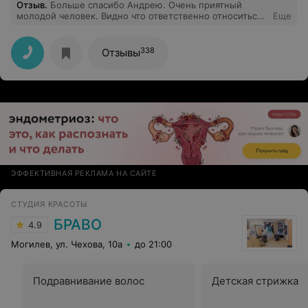
Отзыв
.
Больше спасибо Андрею. Очень приятный
молодой человек. Видно что ответственно относиться
Еще
к своей работе. Щепетильная аккуратная работа.
Предварительное обсуждение, что хотим сделать и что
возможно сделать. Советую доверять
338
Отзывы
мастеру(Андрею). Много советов по дальнейшему
уходу, укладке. Всё понравилось. Приду снова!!! Все
же мужчины- парикмахеры лучше видят что подойдёт
женщине! Ещё раз большое спасибо Андрею.!!!
ЭФФЕКТИВНАЯ РЕКЛАМА НА САЙТЕ
СТУДИЯ КРАСОТЫ
БРАВО
4.9
Могилев, ул. Чехова, 10а
до 21:00
Подравнивание волос
Детская стрижка