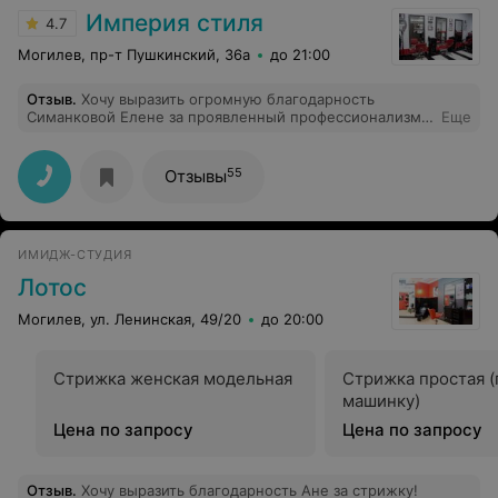
Империя стиля
4.7
Могилев, пр-т Пушкинский, 36а
до 21:00
Отзыв
.
Хочу выразить огромную благодарность
Симанковой Елене за проявленный профессионализм!
Еще
Елена отличный мастер, хорошо понимает волосы и
находит с ними общий язык, как в принципе и с их
хозяевами. Могу с полной уверенностью и чистой
55
Отзывы
совестью рекомендовать ее как великолепного
мастера своего дела! Спасибо, Елена, огромное,
дальнейших Вам успехов во всем!!!
ИМИДЖ-СТУДИЯ
Лотос
Могилев, ул. Ленинская, 49/20
до 20:00
Стрижка женская модельная
Стрижка простая (
машинку)
Цена по запросу
Цена по запросу
Отзыв
.
Хочу выразить благодарность Ане за стрижку!