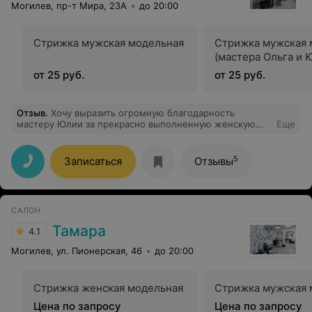
Могилев, пр-т Мира, 23А
до 20:00
Стрижка мужская модельная
Стрижка мужская 
(мастера Ольга и 
от 25 руб.
от 25 руб.
Отзыв
.
Хочу выразить огромную благодарность
мастеру Юлии за прекрасно выполненную женскую
Еще
стрижку. Юля проявила чуткость и внимание ко всем
моим пожеланиям. Как мастер, она настоящий
профессионал, могу с полной уверенностью
5
Записаться
Отзывы
рекомендовать ее всем, кто ищет своего мастера!
САЛОН
Тамара
4.1
Могилев, ул. Пионерская, 46
до 20:00
Стрижка женская модельная
Стрижка мужская 
Цена по запросу
Цена по запросу