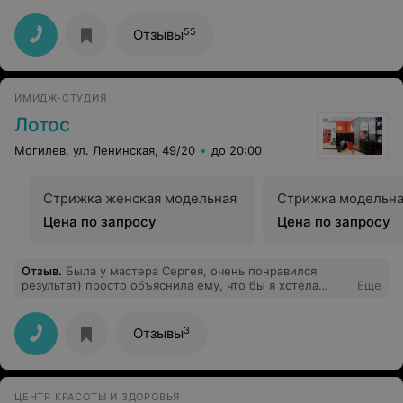
жизни,ведь до неё без обезболивающих уколов не
обходился ни один день. Спасибо ей большое!
55
Отзывы
ИМИДЖ-СТУДИЯ
Лотос
Могилев, ул. Ленинская, 49/20
до 20:00
Стрижка женская модельная
Стрижка модельн
Цена по запросу
Цена по запросу
Отзыв
.
Была у мастера Сергея, очень понравился
результат) просто объяснила ему, что бы я хотела
Еще
видеть на своей голове и дальше он действовал сам, в
отличии от тех парикмахеров, что спрашивают каждый
шаг)
3
Отзывы
ЦЕНТР КРАСОТЫ И ЗДОРОВЬЯ