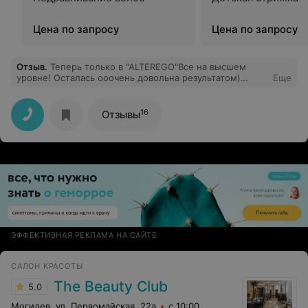
Цена по запросу
Цена по запросу
Отзыв
.
Теперь только в "ALTEREGO"Все на высшем
уровне! Осталась ооочень довольна результатом)
Еще
Спасибо огромное Екатерине за бровки )Анне - за
стрижку) Девчонки - мастер своего дела)
16
Отзывы
ЭФФЕКТИВНАЯ РЕКЛАМА НА САЙТЕ
САЛОН КРАСОТЫ
The Beauty Club
5.0
Могилев, ул. Первомайская, 22а
с 10:00