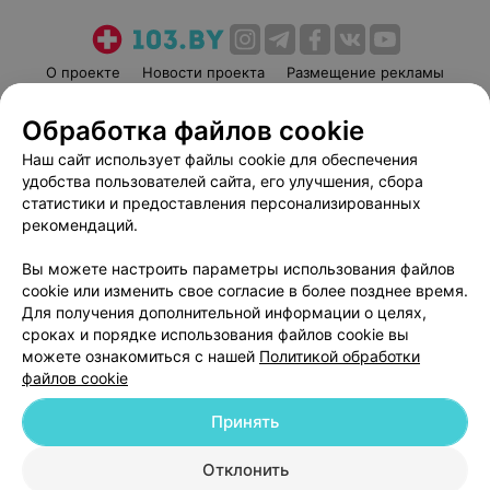
О проекте
Новости проекта
Размещение рекламы
Медицинский маркетинг
Публичный договор
Обработка файлов cookie
Пользовательское соглашение
Способы оплаты
Наш сайт использует файлы cookie для обеспечения
Вакансии
Партнеры
удобства пользователей сайта, его улучшения, сбора
Написать руководителю 103.by
статистики и предоставления персонализированных
рекомендаций.
Написать в поддержку
Персональные настройки cookie
Вы можете настроить параметры использования файлов
Обработка персональных данных
cookie или изменить свое согласие в более позднее время.
Для получения дополнительной информации о целях,
сроках и порядке использования файлов cookie вы
можете ознакомиться с нашей
Политикой обработки
файлов cookie
Принять
© 2026 ООО «Артокс Лаб», УНП 191700409
| 220012, Республика Беларусь,
г. Минск, улица Толбухина, 2, пом. 16 | help@103.by
Отклонить