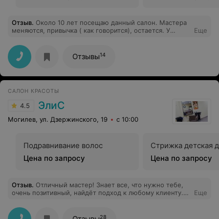
Отзыв
.
Около 10 лет посещаю данный салон. Мастера
меняются, привычка ( как говорится), остается. У
Еще
каждого свой "подчерк", важно найти своего мастера,
в салоне "Тамара"-это сделать возможно. Чуть-чуть бы
повысить сервиз обслуживания в плане ожидания
14
Отзывы
своей очереди, можно и чашечку чая или даже воды
предложить, а больше и не надо. Это нормально, мне
кажется. Спасибо, если примете к сведению,
пожелания, уважаемая администрация.
САЛОН КРАСОТЫ
ЭлиС
4.5
Могилев, ул. Дзержинского, 19
с 10:00
Подравнивание волос
Стрижка детская д
Цена по запросу
Цена по запросу
Отзыв
.
Отличный мастер! Знает все, что нужно тебе,
очень позитивный, найдёт подход к любому клиенту.
Еще
Обращаюсь только к нему)
28
Отзывы