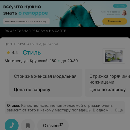
ЭФФЕКТИВНАЯ РЕКЛАМА НА САЙТЕ
ЦЕНТР КРАСОТЫ И ЗДОРОВЬЯ
Стиль
4.4
Могилев, ул. Крупской, 180
до 20:30
Стрижка женская модельная
Стрижка горячими
ножницами
Цена по запросу
Цена по запросу
Отзыв
.
Качество исполнения желаемой стрижки очень
зависит от того к какому мастеру попадешь. В одном
Еще
случае мастер (Светлана) встретит с улыбкой,
предложит и обсудит варианты, аккуратно обращаясь с
вашими волосами и выполняя весь спектр услуг,
37
Отзывы
включая необходимые средства для мытья, после