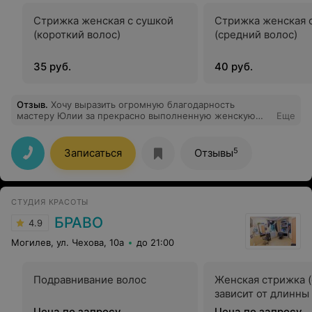
Стрижка женская с сушкой
Стрижка женская 
(короткий волос)
(средний волос)
35 руб.
40 руб.
Отзыв
.
Хочу выразить огромную благодарность
мастеру Юлии за прекрасно выполненную женскую
Еще
стрижку. Юля проявила чуткость и внимание ко всем
моим пожеланиям. Как мастер, она настоящий
профессионал, могу с полной уверенностью
5
Записаться
Отзывы
рекомендовать ее всем, кто ищет своего мастера!
СТУДИЯ КРАСОТЫ
БРАВО
4.9
Могилев, ул. Чехова, 10а
до 21:00
Подравнивание волос
Женская стрижка 
зависит от длинны
Цена по запросу
Цена по запросу