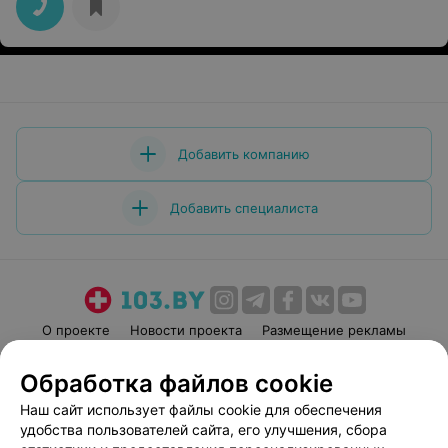
Добавить компанию
Добавить специалиста
О проекте
Новости проекта
Размещение рекламы
Медицинский маркетинг
Публичный договор
Обработка файлов cookie
Пользовательское соглашение
Способы оплаты
Наш сайт использует файлы cookie для обеспечения
Вакансии
Партнеры
удобства пользователей сайта, его улучшения, сбора
Написать руководителю 103.by