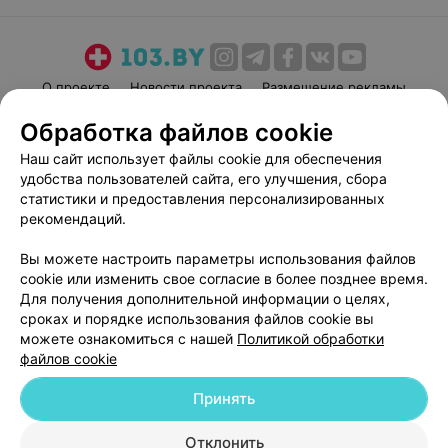
О проекте
Новости проекта
Размещение рекламы
Медицинский маркетинг
Публичный договор
Обработка файлов cookie
Пользовательское соглашение
Способы оплаты
Наш сайт использует файлы cookie для обеспечения
Вакансии
Партнеры
удобства пользователей сайта, его улучшения, сбора
статистики и предоставления персонализированных
Написать руководителю 103.by
рекомендаций.
Написать в поддержку
Персональные настройки cookie
Вы можете настроить параметры использования файлов
cookie или изменить свое согласие в более позднее время.
Обработка персональных данных
Для получения дополнительной информации о целях,
сроках и порядке использования файлов cookie вы
можете ознакомиться с нашей
Политикой обработки
файлов cookie
Принять
© 2026 ООО «Артокс Лаб», УНП 191700409
| 220012, Республика Беларусь,
Отклонить
г. Минск, улица Толбухина, 2, пом. 16 | help@103.by