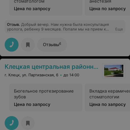
стоматологом
анестезия
Цена по запросу
Цена по запросу
Отзыв
.
Добрый вечер. Нам нужна была консультация
уролога, ребенку 9 месяцев. Попали мы на прием к
Еще
Кузьмичу А.А. , о чем я пожалела уже 1000 миллионов
раз. Нормального и внятного ответа на волнующие
вопросы я не услышала, с анализами врач не
6
Отзывы
ознакомился, а при осмотре ребенка открыл ему
головку полностью, сейчас бедный ребёнок не может
пописять без истерики и крика.... При обращении был
вопрос на сколько она должна открываться и должна
Клецкая центральная районная больница
ли вообще открываться в таком возрасте? Не советую
обращаться к этому врачу с такими маленькими
г. Клецк, ул. Партизанская, 6
до 14:00
детками.
Бюгельное протезирование
Вкладка керамичес
зубов
стоматологии
Цена по запросу
Цена по запросу