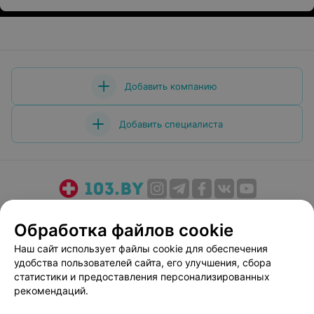
Добавить компанию
Добавить специалиста
О проекте
Новости проекта
Размещение рекламы
Обработка файлов cookie
Медицинский маркетинг
Публичный договор
Наш сайт использует файлы cookie для обеспечения
Пользовательское соглашение
Способы оплаты
удобства пользователей сайта, его улучшения, сбора
Вакансии
Партнеры
статистики и предоставления персонализированных
Написать руководителю 103.by
рекомендаций.
Написать в поддержку