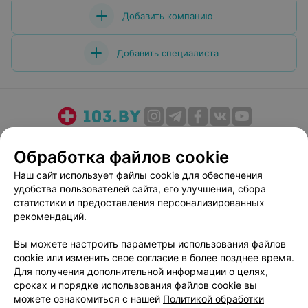
Добавить компанию
Добавить специалиста
О проекте
Новости проекта
Размещение рекламы
Обработка файлов cookie
Медицинский маркетинг
Публичный договор
Наш сайт использует файлы cookie для обеспечения
Пользовательское соглашение
Способы оплаты
удобства пользователей сайта, его улучшения, сбора
Вакансии
Партнеры
статистики и предоставления персонализированных
Написать руководителю 103.by
рекомендаций.
Написать в поддержку
Вы можете настроить параметры использования файлов
Персональные настройки cookie
cookie или изменить свое согласие в более позднее время.
Для получения дополнительной информации о целях,
Обработка персональных данных
сроках и порядке использования файлов cookie вы
можете ознакомиться с нашей
Политикой обработки