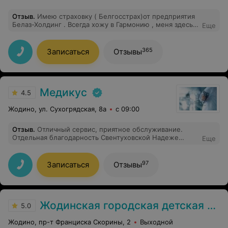
Отзыв
.
Имею страховку ( Белгосстрах)от предприятия
Белаз-Холдинг . Всегда хожу в Гармонию , меня здесь
Еще
качественно обслуживают . Советуют не дорогие,
адекватные по ценам лекарства , не как остальные по
шаблону. Все на высшем уровне , только к ним и хожу
365
Записаться
Отзывы
. Если необходимо что то по страховой то они сами
могут позвонить и договориться с вашей страховой
экономя вам время и нервы на объяснение того что
надо. Рекомендую всем.
Медикус
4.5
Жодино, ул. Сухогрядская, 8а
с 09:00
Отзыв
.
Отличный сервис, приятное обслуживание.
Отдельная благодарность Свентуховской Надеже
Еще
Сергеевне за обследование и рекомендации. По
необходимости приду снова.
97
Записаться
Отзывы
Жодинская городская детская поликлиника
5.0
Жодино, пр-т Франциска Скорины, 2
Выходной