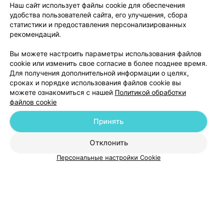
здоровья, долгих и счастливых лет жизни,
Наш сайт использует файлы cookie для обеспечения
удовольствия от работы и исполнения всех замыслов!
удобства пользователей сайта, его улучшения, сбора
статистики и предоставления персонализированных
рекомендаций.
Вы можете настроить параметры использования файлов
ЭФФЕКТИВНАЯ РЕКЛАМА НА САЙТЕ
cookie или изменить свое согласие в более позднее время.
Для получения дополнительной информации о целях,
сроках и порядке использования файлов cookie вы
можете ознакомиться с нашей
Политикой обработки
файлов cookie
Принять
Добавить компанию
Отклонить
Добавить специалиста
Персональные настройки Cookie
О проекте
Новости проекта
Размещение рекламы