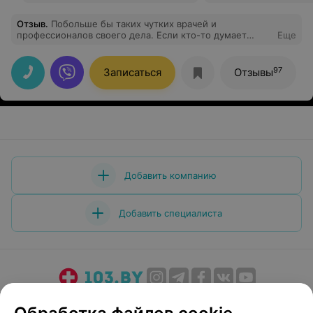
Отзыв
.
Побольше бы таких чутких врачей и
профессионалов своего дела. Если кто-то думает
Еще
пойти в центр или нет, советую и рекомендую
записаться. Все классно, высший уровень!
97
Записаться
Отзывы
Добавить компанию
Добавить специалиста
О проекте
Новости проекта
Размещение рекламы