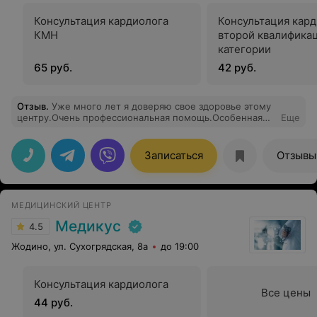
Консультация кардиолога
Консультация кар
КМН
второй квалифика
категории
65 руб.
42 руб.
Отзыв
.
Уже много лет я доверяю свое здоровье этому
центру.Очень профессиональная помощь.Особенная
Еще
благодарность бесподобно у врачу с большой буквы-
Новиковой Татьяне Владимировне.И всем работникам
центра.Вы-лучшие!
Записаться
Отзывы
МЕДИЦИНСКИЙ ЦЕНТР
Медикус
4.5
Жодино, ул. Сухогрядская, 8а
до 19:00
Консультация кардиолога
Все цены
44 руб.