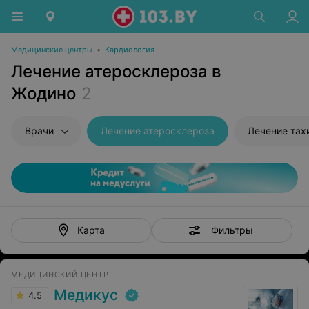
Медицинские центры
•
Кардиология
Лечение атеросклероза в
Жодино
2
Врачи
Лечение атеросклероза
Лечение тах
Фильтры
Карта
МЕДИЦИНСКИЙ ЦЕНТР
Медикус
4.5