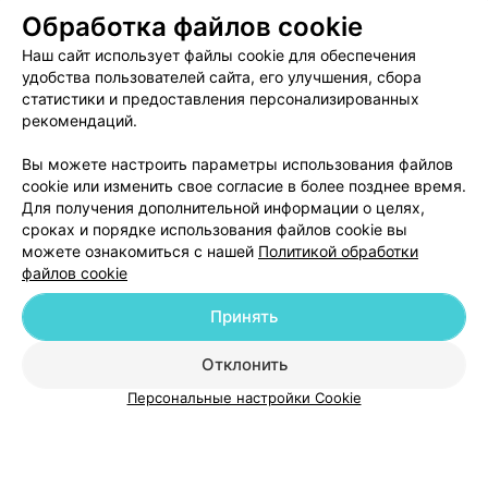
Обработка файлов cookie
ЭФФЕКТИВНАЯ РЕКЛАМА НА САЙТЕ
Наш сайт использует файлы cookie для обеспечения
удобства пользователей сайта, его улучшения, сбора
статистики и предоставления персонализированных
рекомендаций.
Вы можете настроить параметры использования файлов
Добавить компанию
cookie или изменить свое согласие в более позднее время.
Для получения дополнительной информации о целях,
сроках и порядке использования файлов cookie вы
Добавить специалиста
можете ознакомиться с нашей
Политикой обработки
файлов cookie
Принять
Отклонить
О проекте
Новости проекта
Размещение рекламы
Персональные настройки Cookie
Медицинский маркетинг
Публичный договор
Пользовательское соглашение
Способы оплаты
Вакансии
Партнеры