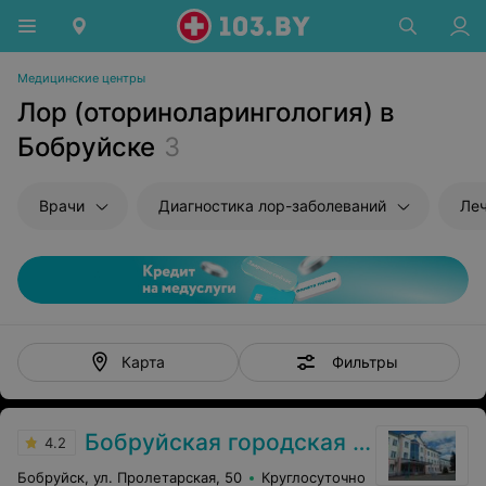
Медицинские центры
Лор (оториноларингология) в
Бобруйске
3
Врачи
Диагностика лор-заболеваний
Леч
Фильтры
Карта
Бобруйская городская больница скорой медицинской помощи им. В.О. Морзона
4.2
Бобруйск, ул. Пролетарская, 50
Круглосуточно