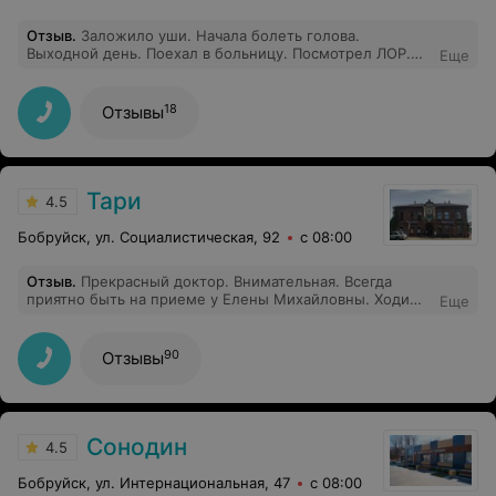
Отзыв
.
Заложило уши. Начала болеть голова.
Выходной день. Поехал в больницу. Посмотрел ЛОР.
Еще
Сказал пробки. Попросил промыть. Послала подальше.
Мол не её работа. Отправила в поликлинику. Ей
плевать, что я мучаюсь от головной боли. Вот и вся
18
Отзывы
помощь. 26.05.2024.
Тари
4.5
Бобруйск, ул. Социалистическая, 92
с 08:00
Отзыв
.
Прекрасный доктор. Внимательная. Всегда
приятно быть на приеме у Елены Михайловны. Ходим
Еще
к доктору всей семьей. Даже младшего ребенка
которому 2.5 года тоже наблюдаем у Елены
Михайловны. Она настоящий профессионал своего
90
Отзывы
дела. Рекомендую
Сонодин
4.5
Бобруйск, ул. Интернациональная, 47
с 08:00