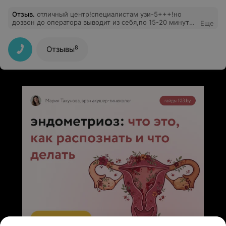
Отзыв
.
отличный центр!специалистам узи-5+++!но
дозвон до оператора выводит из себя,по 15-20 минут
Еще
ждешь,а дозвониться не получится!жаль.....
8
Отзывы