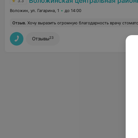
Воложинская центральная районна
3.3
Воложин, ул. Гагарина, 1
до 14:00
Отзыв
.
Хочу выразить огромную благодарность врачу стоматологу-хирургу Ковалеву Петру Васильевичу! 8.11.22 разболелся зуб мудрости в нижней челюсти. Образовался гнойный капюшон. Поехала в Минск в больницу скорой помощи. Там не помогли. Сделали надрез и поставили дренаж. Зуб оставили на месте. Эту кошмарную ночь запомню на всю жизнь. 9.11.22 отправили в Воложинскую ЦРБ на перевязку. Попала на прие
23
Отзывы