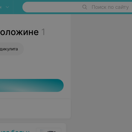
н
Поиск по сайту
Воложине
1
дикулита