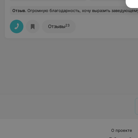
Отзыв
.
Огромную благодарность, хочу выразить заведующему поликлиникой г.Воложин: Бураку Александру Александровичу. Оказалось, что он пациентов с COVID , которые лечатся дома, держит под личным контролем. Когда возникла проблема, и я не могла ее решить, я набрала приемную заведующего поликлиникой и не ошиблась. Не смотря, на свою занятость, Александр Александрович просмотрел все результаты исследований, несколько раз уточнил состояние больных родителей и оказал необходимую помощь. Больше бы таких внимательных и отзывчивых врачей. Они особенно нужны в настоящее время!!! Также хочу сказать спасибо участковому врачу Максимчик Л.
23
Отзывы
О проекте