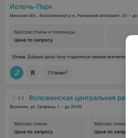
Ислочь-Парк
Минская обл., Воложинский р-н, Раковский сельсовет, 24
до
Массаж спины и поясницы
Цена по запросу
Отзыв
.
Добрый день! Хочу поделиться своими впечатлениями от отдыха: 1) Номера. Очень уютно. Удобные кровати, прекрасный вид из окна. 2) Питание. Вкусно, недорого(если сравнить с городом), но при этом, правда, вкусно! 3) Спа - супер-супер-супер! Ритуал для тела меня привел в восторг. Ну и возможность
3
Отзывы
Воложинская центральная районна
3.3
Воложин, ул. Гагарина, 1
до 20:00
Массаж спины
Массаж спины и п
Цена по запросу
Цена по запросу