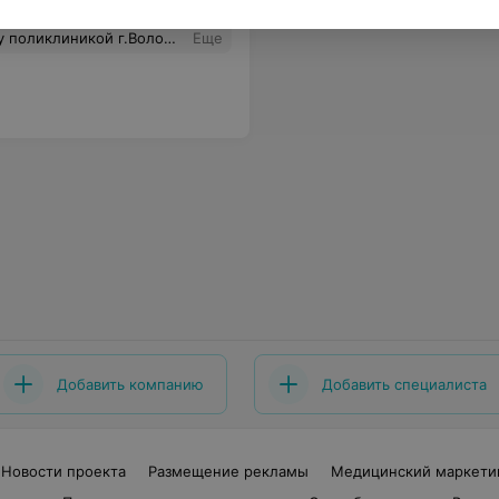
А. за ее терпение. Когда ей позвонишь, а при COVID, вопросов всегда много и каждый день они новые, Лариса Александровна всегда терпеливо выслушает жалобы, просмотрит результаты исследований и проконсультирует. А звонят ей бесконечное количество раз в день.
Еще
Добавить компанию
Добавить специалиста
Новости проекта
Размещение рекламы
Медицинский маркети