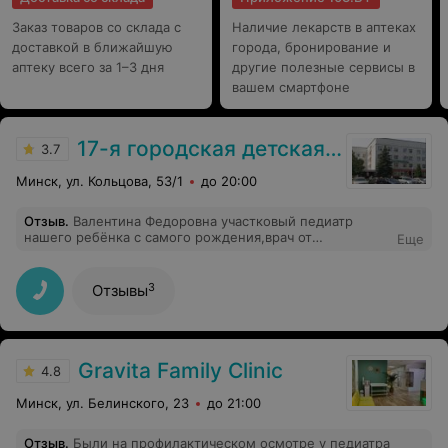
Заказ товаров со склада с
Наличие лекарств в аптеках
доставкой в ближайшую
города, бронирование и
аптеку всего за 1–3 дня
другие полезные сервисы в
вашем смартфоне
17-я городская детская клиническая поликлиника
3.7
Минск, ул. Кольцова, 53/1
до 20:00
Отзыв
.
Валентина Федоровна участковый педиатр
нашего ребёнка с самого рождения,врач от
Еще
Бога,профессионал с большим багажом знаний и
опыта. Всегда внимательна,обходительна,отзывчива,
доброжелательна. Все её назначения и рекомендации
3
Отзывы
по лечению эффективны. Счастливы безмерно,что у
нашего ребёнка такой замечательный врач.
Gravita Family Clinic
4.8
Минск, ул. Белинского, 23
до 21:00
Отзыв
.
Были на профилактическом осмотре у педиатра