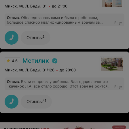
Минск, ул. Л. Беды, 31
до 21:00
Отзыв
.
Обследовалась сама и была с ребенком,
большое спасибо квалифицированным врачам за
Еще
отношение и профессионализм! Информация,
полученная в центре (зная свой организм и состояние
ребенка), точна, значительно экономится время,так как
3
Отзывы
узнать основные проблемы по всем системам
организма за два часа несравнимо с беготней по
медучреждениям неделями а то и месяцами (кто
пробовал, тот поймет). Приятно была удивлена
современной медициной и ее возможностями. Желаю
Метилик
4.6
успешного внедрения такой методики в жизнь!
Минск, ул. Л. Беды, 31/126
до 20:00
Отзыв
.
Были вопросы у ребенка. Благодаря лечению
Ткаченок Л.А. все стало хорошо. Этот врач не боится
Еще
назначать лекарства совсем крохам, ставить подпись и
печать, а это значит многое !! Она знает что делает. Т к
лучше на корню убирать нюансы, чем потом не дай
41
Отзывы
Бог всю жизнь плакать и винить себя что что-то
пропустил мимо. Наблюдаемся и будем наблюдаться
только у нее. Спасибо Вам , Лариса Андреевна !!!