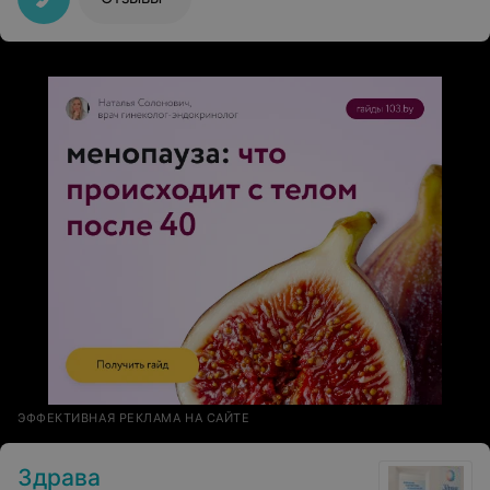
обуви по всей квартире , идут к новорожденному,на
секундочку , без масок и бахил . На мое замечание и
предложение дать бахилы я получила ответ, что им не
положено!) Отлично, а грязь нести в дом им
положено, видимо.Хотела бы увидеть этот список и
где он прописан , что им положено , а что нет ). О
везите не предупреждают и потом еще возмущаются,
если не сразу открываю дверь , либо мы на прогулке.
ЭФФЕКТИВНАЯ РЕКЛАМА НА САЙТЕ
Здрава