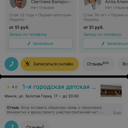
Светлана Валерьевна
Алла Алек
Нет отзывов
Нет отзыво
Стаж 32 года
•
Первая категория
Стаж 36 лет
•
Первая к
Педиатр
Педиатр
от 51 руб.
от 51 руб.
Запись по телефону
Запись по телефону
Записаться
Записаться
856
Записаться онлайн
Отзывы
Вс
1-я городская детская поликлиника
4.0
Минск, ул. Золотая Горка, 17
до 20:00
Отзыв
.
Хочу оставить обратную связь о патронаже.
Конкретно к врачу своего участка притензий нет ,
Еще
приятная женщина , все доходчиво объясняет, перед
визитом позвонила за 20 минут и уточнила дома ли мы
. Два других врача( медсестры) проходят в грязной
5
Отзывы