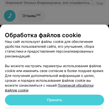
Ковалевой Татьяны Владимировны, всё понравилось. В
Еще
мед. центре чисто, вежливый персонал. Самое
удобное, что центр находится недалеко от дома,
можно записаться на приём онлайн, оплатить прием
142
Отзывы
картой; нет очередей, всё вовремя.
Обработка файлов cookie
БелОптика Kids (Кидс)
3.7
Наш сайт использует файлы cookie для обеспечения
Минск, ул. Куйбышева, 75
до 20:00
удобства пользователей сайта, его улучшения, сбора
статистики и предоставления персонализированных
Отзыв
.
Самая лучшая детская оптика в Минске, всегда
рекомендаций.
ездим только сюда! Очень человечный подход ко всем
Еще
покупателям, всегда помогут, подскажут, уделят
время. Мой ребенок уже третью оправу носит,
Вы можете настроить параметры использования файлов
которую мы купили тут, никаких нареканий по
5
Отзывы
cookie или изменить свое согласие в более позднее время.
качеству нет. Плюс гарантия на оправы до двух лет!
Для получения дополнительной информации о целях,
Что называется, купил и расслабился, ребенок с
радостью всегда сюда приходит, так как тут и
сроках и порядке использования файлов cookie вы
порисовать и поиграть можно. Всем довольны!
можете ознакомиться с нашей
Политикой обработки
файлов cookie
Принять
Добавить компанию