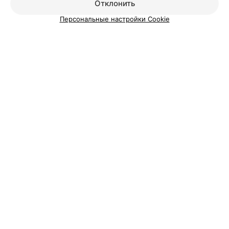
Отклонить
Персональные настройки Cookie
Добавить специалиста
О проекте
Новости проекта
Размещение рекламы
Медицинский маркетинг
Публичный договор
Пользовательское соглашение
Способы оплаты
Вакансии
Партнеры
Написать руководителю 103.by
Написать в поддержку
Персональные настройки cookie
Обработка персональных данных