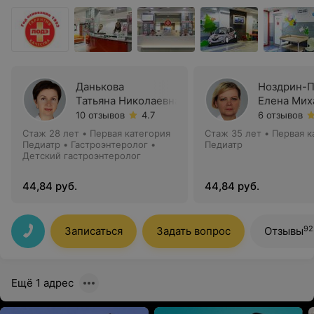
Данькова
Ноздрин-П
Татьяна Николаевна
Елена Мих
10 отзывов
4.7
6 отзывов
Стаж 28 лет
•
Первая категория
Стаж 35 лет
•
Первая к
Педиатр • Гастроэнтеролог •
Педиатр
Детский гастроэнтеролог
44,84 руб.
44,84 руб.
92
Записаться
Задать вопрос
Отзывы
Ещё 1 адрес