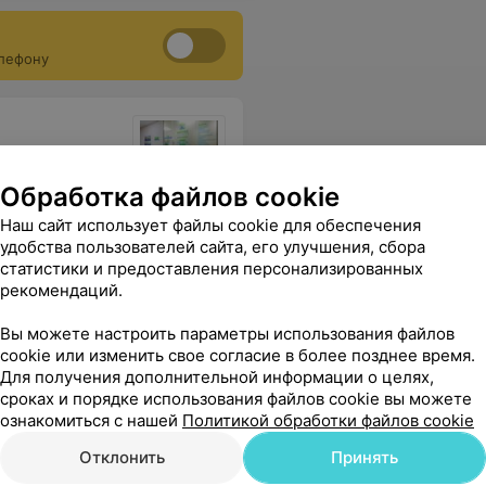
елефону
Обработка файлов cookie
ь прием педиатра Юлии Станиславовны Тарендь ,лучший доктор ! Очень внимательная, назначает лечение, которое всегда помогает !
Еще
Наш сайт использует файлы cookie для обеспечения
удобства пользователей сайта, его улучшения, сбора
статистики и предоставления персонализированных
рекомендаций.
Вы можете настроить параметры использования файлов
cookie или изменить свое согласие в более позднее время.
Для получения дополнительной информации о целях,
сроках и порядке использования файлов cookie вы можете
ознакомиться с нашей
Политикой обработки файлов cookie
тогда нужна эта стоматология!? Даже экстренно не могут помощь оказать!!!! 21 век, а аппаратуры нет!!!!! Ужас!!!
Еще
Отклонить
Принять