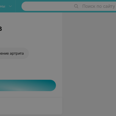
яны
Поиск по сайту
в
ение артрита