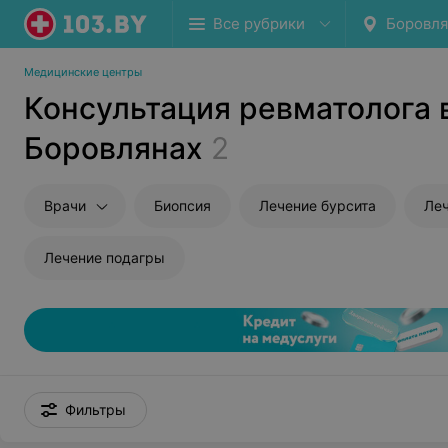
Все рубрики
Боровл
Медицинские центры
Консультация ревматолога 
Боровлянах
2
Врачи
Биопсия
Лечение бурсита
Леч
Лечение подагры
Фильтры