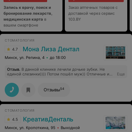
Запись к врачу, поиск и
Заказ аптечных товаров с
бронирование лекарств,
доставкой через сервис
медицинская карта
в
103.BY
вашем смартфоне
СТОМАТОЛОГИЯ
Мона Лиза Дентал
4.7
Минск, ул. Репина, 4
до 18:00
Отзыв
.
В данной клинике лечили дочьке зубки. Не
единой слезинки)))) Потом пошёл муж)) Отличные и
Еще
профессиональные мастера своего дела, уютная и
удобное расположение. Особая благодарность
доктору Бернат Наталье Анатольевна. Врач с Большой
54
Отзывы
Буквы!!! Цены приятные, по городу ниже, а качество
на высоте! Рекомендую!!!!
СТОМАТОЛОГИЯ
КреативДенталь
4.5
Минск, ул. Кропоткина, 95
Выходной