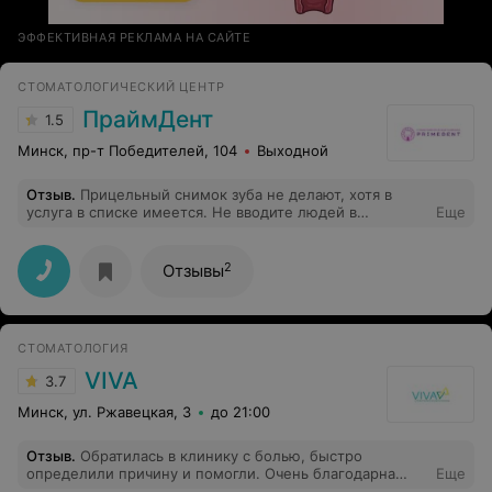
ЭФФЕКТИВНАЯ РЕКЛАМА НА САЙТЕ
СТОМАТОЛОГИЧЕСКИЙ ЦЕНТР
ПраймДент
1.5
Минск, пр-т Победителей, 104
Выходной
Отзыв
.
Прицельный снимок зуба не делают, хотя в
услуга в списке имеется. Не вводите людей в
Еще
заблуждение, не тратьте время и нервы - свои и
людей
2
Отзывы
СТОМАТОЛОГИЯ
VIVA
3.7
Минск, ул. Ржавецкая, 3
до 21:00
Отзыв
.
Обратилась в клинику с болью, быстро
определили причину и помогли. Очень благодарна
Еще
хирургу Короткевич Ольге и терапевту Тимошенко