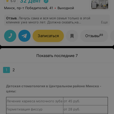
32 Дент
5.0
Минск, пр-т Победителей, 41
Выходной
Отзыв
.
Лечусь сама и вся моя семья только в этой
клинике уже много лет. Должна сказать,на
Еще
протяжении многих лет, ни у меня, ни у детей,
никогда, не возникло и тени сомнений по поводу
лечения.Также и отношения врачей как c
89
Записаться
Отзывы
профессиональной стороны так и с со стороны
человеческого фактора.Весь персонал
милый,приветливый и доброжелательный.
Показать последние 7
1
2
Детская стоматология в Центральном районе Минска -
цены:
Лечение кариеса молочного зуба
от 45 руб.
Герметизация фиссур
от 28 руб.