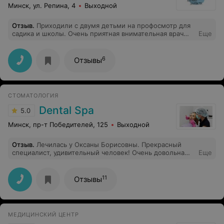
выбрали)) а ВАШ совет "крикнуть надо на ребенка"
Минск, ул. Репина, 4
Выходной
вообще выше всех слов))
Отзыв
.
Приходили с двумя детьми на профосмотр для
садика и школы. Очень приятная внимательная врач
Еще
Татьяна. Старается найти подход к каждому ребенку. В
итоге сыну полечили 3 зубика и поставили "вкусные"
пломбы. От души рекомендуем.
6
Отзывы
СТОМАТОЛОГИЯ
Dental Spa
5.0
Минск, пр-т Победителей, 125
Выходной
Отзыв
.
Лечилась у Оксаны Борисовны. Прекрасный
специалист, удивительный человек! Очень довольна
Еще
результатом, в следующий раз только сюда.
Рекомендую всем!!!!
11
Отзывы
МЕДИЦИНСКИЙ ЦЕНТР