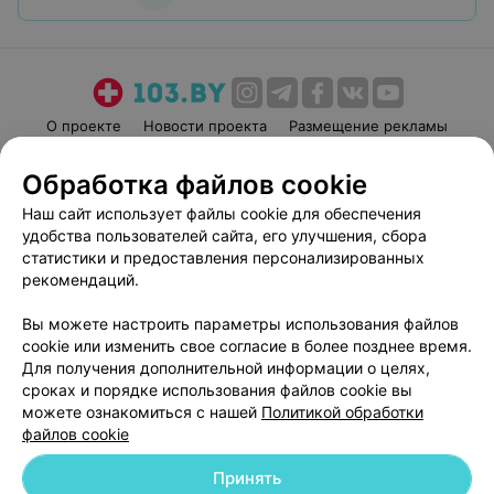
О проекте
Новости проекта
Размещение рекламы
Медицинский маркетинг
Публичный договор
Обработка файлов cookie
Пользовательское соглашение
Способы оплаты
Наш сайт использует файлы cookie для обеспечения
Вакансии
Партнеры
удобства пользователей сайта, его улучшения, сбора
Написать руководителю 103.by
статистики и предоставления персонализированных
рекомендаций.
Написать в поддержку
Персональные настройки cookie
Вы можете настроить параметры использования файлов
Обработка персональных данных
cookie или изменить свое согласие в более позднее время.
Для получения дополнительной информации о целях,
сроках и порядке использования файлов cookie вы
можете ознакомиться с нашей
Политикой обработки
файлов cookie
Принять