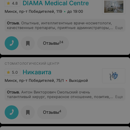
DIAMA Medical Centre
4.8
Минск, пр-т Победителей, 119
до 19:00
Отзыв
.
Опытные, интеллигентные врачи-косметологи,
качественные препараты, приятные администраторы,
Еще
теплая атмосфера, красивый интерьер.
24
Отзывы
СТОМАТОЛОГИЧЕСКИЙ ЦЕНТР
Никавита
5.0
Минск, пр-т Победителей, 75/1
Выходной
Отзыв
.
Антон Викторович Смольский очень
талантливый хирург, прекрасное отношение, позитив,
Еще
мне очень повезло, что довелось попасть именно к
нему. Администраторы в клинике очень
доброжелательная, всё в целом уютно и по-
4
Отзывы
человечески.