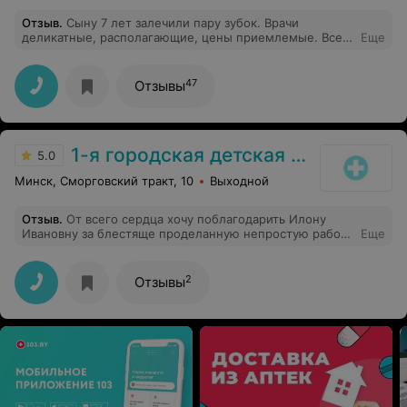
Отзыв
.
Сыну 7 лет залечили пару зубок. Врачи
деликатные, располагающие, цены приемлемые. Все
Еще
понравилось Думаю, вернемся снова при первой
необходимости.
47
Отзывы
1-я городская детская стоматологическая поликлиника
5.0
Минск, Сморговский тракт, 10
Выходной
Отзыв
.
От всего сердца хочу поблагодарить Илону
Ивановну за блестяще проделанную непростую работу
Еще
по реставрации переднего, постоянного зуба моей
дочери. Это не просто стоматолог, а вдумчивый,
участливый, высококлассный специалист и виртуоз.
2
Отзывы
Своей филигранной работой она сделала нас
счастливыми, нижайший поклон Илоне Ивановне и
коллективу нашей родной детской стоматологической
поликлиники, начиная от вежливой, обходительной
регистратуры с её уже родными лицами, работников
рентген кабинета и особую роль в нашей судьбе
сыграла Инесса Игоревна Серова, мастер своего дела,
великолепный стоматолог, которая на протяжении