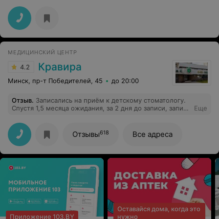
Ольге профессионалы в своем деле. Очень приятная и
профессиональная клиника.
МЕДИЦИНСКИЙ ЦЕНТР
Кравира
4.2
Минск, пр-т Победителей, 45
до 20:00
Отзыв
.
Записались на приём к детскому стоматологу.
Спустя 1,5 месяца ожидания, за 2 дня до записи, запись
Еще
отменяют через сообщение на ВАЙБЕР, с пояснением,
что врач уходит на больничный. Оператор (стажёр)
колл-центра на просьбу перезаписать или передать
618
Отзывы
Все адреса
вопрос вышестоящему, чтобы как-то решить ситуацию
отвечает "передам, как будет время, досвиданья".
Очень профессионально и клиентоориентированно.
Оставайся дома, когда это
Приложение 103.BY
нужно