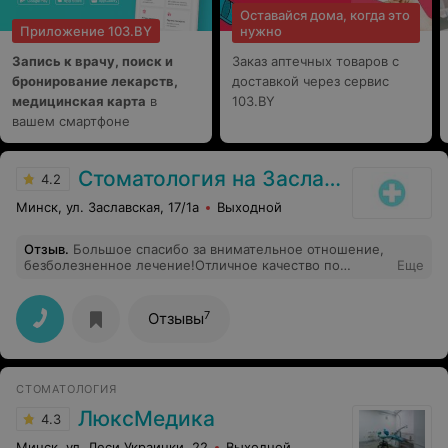
нескольких лет вела наш печальный случай и привела
Оставайся дома, когда это
к благополучному финалу. Клиника должна гордиться
Приложение 103.BY
нужно
такими сотрудниками!
Запись к врачу, поиск и
Заказ аптечных товаров с
бронирование лекарств,
доставкой через сервис
медицинская карта
в
103.BY
вашем смартфоне
Стоматология на Заславской
4.2
Минск, ул. Заславская, 17/1а
Выходной
Отзыв
.
Большое спасибо за внимательное отношение,
безболезненное лечение!Отличное качество по
Еще
умеренным ценам!Рекомендую!
7
Отзывы
СТОМАТОЛОГИЯ
ЛюксМедика
4.3
Минск, ул. Леси Украинки, 22
Выходной