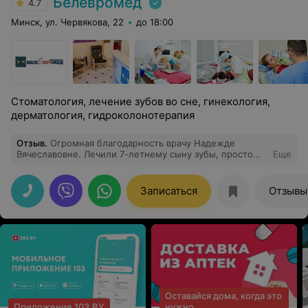
Белевромед
4.7
Минск, ул. Червякова, 22
до 18:00
Стоматология, лечение зубов во сне, гинекология,
дерматология, гидроколонотерапия
Отзыв
.
Огромная благодарность врачу Надежде
Вячеславовне. Лечили 7-летнему сыну зубы, просто
Еще
поразило насколько мягко, терпеливо врач и
медсестра общались с ребенком. При этом работают
очень аккуратно, он ни разу даже не пикнул, хотя
Записаться
Отзывы
пришли с зубом, который уже болел.
Оставайся дома, когда это
Приложение 103.BY
нужно