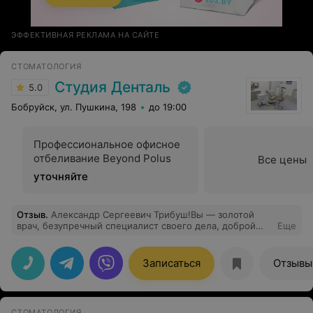
ЭФФЕКТИВНАЯ РЕКЛАМА НА САЙТЕ
СТОМАТОЛОГИЯ
Студия Денталь
5.0
Бобруйск, ул. Пушкина, 198
до 19:00
Профессиональное офисное
отбеливание Beyond Polus
Все цены
уточняйте
Отзыв
.
Aлександр Сергеевич Трибуш!Вы — золотой
врач, безупречный специалист своего дела, доброй
Еще
души человек. Моя благодарность искренна и
безгранична. Хочу пожелать Вам долгих лет успешной
врачебной практики, счастливых лет благополучной
Записаться
Отзывы
жизни! Позвольте Вас поблагодарить за столь чуткое
отношение, за профессиональную и качественную
помощь в лечении.
СТОМАТОЛОГИЯ