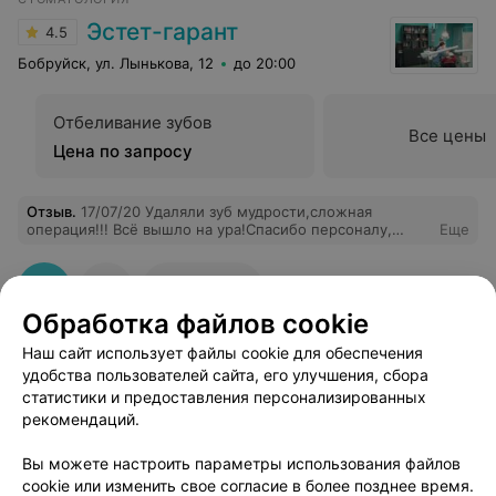
Эстет-гарант
4.5
Бобруйск, ул. Лынькова, 12
до 20:00
Отбеливание зубов
Все цены
Цена по запросу
Отзыв
.
17/07/20 Удаляли зуб мудрости,сложная
операция!!! Всё вышло на ура!Спасибо персоналу,
Еще
особенно врачу! Советую!
24
Отзывы
Обработка файлов cookie
Наш сайт использует файлы cookie для обеспечения
удобства пользователей сайта, его улучшения, сбора
статистики и предоставления персонализированных
рекомендаций.
Добавить компанию
Вы можете настроить параметры использования файлов
cookie или изменить свое согласие в более позднее время.