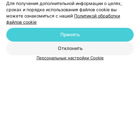
Для получения дополнительной информации о целях,
Добавить специалиста
сроках и порядке использования файлов cookie вы
можете ознакомиться с нашей
Политикой обработки
файлов cookie
Принять
О проекте
Новости проекта
Размещение рекламы
Отклонить
Медицинский маркетинг
Публичный договор
Персональные настройки Cookie
Пользовательское соглашение
Способы оплаты
Вакансии
Партнеры
Написать руководителю 103.by
Написать в поддержку
Персональные настройки cookie
Обработка персональных данных