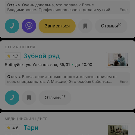
Отзыв
.
Очень довольна, что попала к Елене
Владимировне. Профессионал своего дела и чуткий
Еще
человек. Проконсультировала от и до, уделила много
времени, ответила на все вопросы, рекомендую от
всей души!
10
Записаться
Отзывы
СТОМАТОЛОГИЯ
Зубной ряд
4.7
Бобруйск, ул. Ульяновская, 35/31
до 20:00
Отзыв
.
Впечатления только положительные, причём от
всех специалистов. А Максим) Это особая бабочка.
Еще
Порхает над вами под музыку) Спасибо всем
работникам за заботу и отношение. И конечно спасибо
создателям замечательной клиники.
47
Отзывы
МЕДИЦИНСКИЙ ЦЕНТР
Тари
4.6