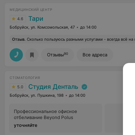
МЕДИЦИНСКИЙ ЦЕНТР
Тари
4.6
Бобруйск, ул. Комсомольская, 47
до 14:00
Отзыв
.
Сколько пользуюсь разными услугами - всегда всё на высоком уровне! Отдельный по
90
Отзывы
Все адреса
СТОМАТОЛОГИЯ
Студия Денталь
5.0
Бобруйск, ул. Пушкина, 198
до 14:00
Профессиональное офисное
отбеливание Beyond Polus
уточняйте