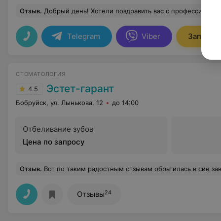
Отзыв
.
Добрый день! Хотели поздравить вас с профессиональным праздником – день ортодонта! Благодаря вашей работе мы можем хвастаться красивой улыбкой и здоровым прикусом) Читая отзывы о вашей клинике, видно, что вы подходите с ответственностью и заботой к своим пациентам. Ваша работа согласуется со словами из Священного Писания: «Не отказывайся делать добро тем, кто в этом нуждается, если можешь им помочь. Кто старается делат
Telegram
Viber
Записать
СТОМАТОЛОГИЯ
Эстет-гарант
4.5
Бобруйск, ул. Лынькова, 12
до 14:00
Отбеливание зубов
Цена по запросу
Отзыв
.
Вот по таким радостным отзывам обратилась в сие заведение. Думала, что здесь действительно отличное отношение к пациентам. Оценить работу врачей не удалось, так как к назначенному мне за неделю! времени попасть на прием к ним не удалось! Просидела полчаса в коридорчике, насмотрелась сертификатов с семинаров, которые они посещали, ну и на этом все! За полчаса ко мне никто не вышел, не попросил подождать, не объяснил причину, почему я не могу попасть в назначенное время. Театр начинается 
24
Отзывы