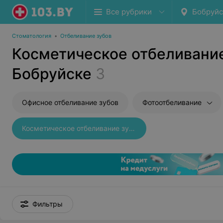
Все рубрики
Бобруйс
Стоматология
•
Отбеливание зубов
Косметическое отбеливание
Бобруйске
3
Офисное отбеливание зубов
Фотоотбеливание
Косметическое отбеливание зубов
Фильтры